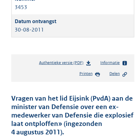
3453
30-08-2011
Authentieke versie (PDF)
b
Informatie
e
Printen
Delen
s
t
a
n
Vragen van het lid Eijsink (PvdA) aan de
d
minister van Defensie over een ex-
s
medewerker van Defensie die explosief
g
r
laat ontploffen» (ingezonden
o
4 augustus 2011).
o