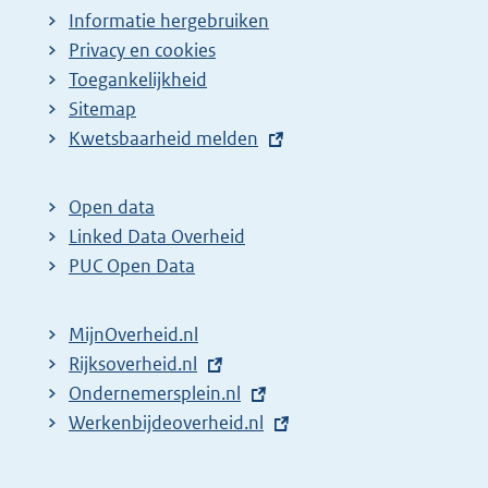
Informatie hergebruiken
Privacy en cookies
Toegankelijkheid
Sitemap
E
Kwetsbaarheid melden
x
t
Open data
e
Linked Data Overheid
r
PUC Open Data
n
e
MijnOverheid.nl
l
E
Rijksoverheid.nl
i
x
E
Ondernemersplein.nl
n
t
x
E
Werkenbijdeoverheid.nl
k
e
t
x
:
r
e
t