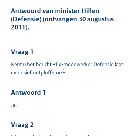
t
t
Antwoord van minister Hillen
e
(Defensie) (ontvangen 30 augustus
:
2011).
4
1
K
b
Vraag 1
Kent u het bericht «Ex-medewerker Defensie laat
1
explosief ontploffen»?
Antwoord 1
Ja.
Vraag 2