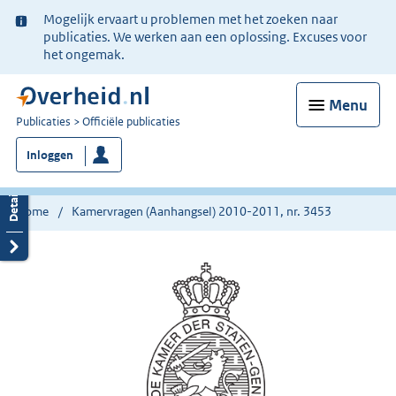
Ter
Mogelijk ervaart u problemen met het zoeken naar
informatie:
publicaties. We werken aan een oplossing. Excuses voor
het ongemak.
Menu
U
Publicaties
Officiële publicaties
bent
Inloggen
nu
hier:
Home
Kamervragen (Aanhangsel) 2010-2011, nr. 3453