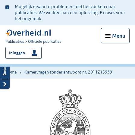
Ter
Mogelijk ervaart u problemen met het zoeken naar
informatie:
publicaties. We werken aan een oplossing. Excuses voor
het ongemak.
Menu
U
Publicaties
Officiële publicaties
bent
Inloggen
nu
hier:
Home
Kamervragen zonder antwoord nr. 2011Z15939