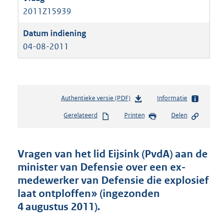
2011Z15939
04-08-2011
Authentieke versie (PDF)
b
Informatie
e
Gerelateerd
Printen
Delen
s
t
a
n
Vragen van het lid Eijsink (PvdA) aan de
d
minister van Defensie over een ex-
s
medewerker van Defensie die explosief
g
r
laat ontploffen» (ingezonden
o
4 augustus 2011).
o