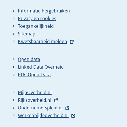
Informatie hergebruiken
Privacy en cookies
Toegankelijkheid
Sitemap
E
Kwetsbaarheid melden
x
t
Open data
e
Linked Data Overheid
r
PUC Open Data
n
e
MijnOverheid.nl
l
E
Rijksoverheid.nl
i
x
E
Ondernemersplein.nl
n
t
x
E
Werkenbijdeoverheid.nl
k
e
t
x
: