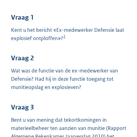
t
t
e
Vraag 1
:
3
Kent u het bericht «Ex-medewerker Defensie laat
8
1
explosief ontploffen»?
K
b
Vraag 2
Wat was de functie van de ex-medewerker van
Defensie? Had hij in deze functie toegang tot
munitieopslag en explosieven?
Vraag 3
Bent u van mening dat tekortkomingen in
materieelbeheer ten aanzien van munitie (Rapport
Algemene Rekenkamer Jaarverslag 2010) het