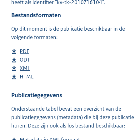
heeft als identifier "kv-tk-2010Z16104".
o
t
Bestandsformaten
t
e
Op dit moment is de publicatie beschikbaar in de
:
4
volgende formaten:
0
K
D
PDF
b
b
o
D
ODT
e
b
w
o
D
XML
s
e
b
n
w
o
D
HTML
t
s
e
b
l
n
w
o
a
t
s
e
o
l
n
w
n
a
t
s
Publicatiegegevens
a
o
l
n
d
n
a
t
Onderstaande tabel bevat een overzicht van de
d
a
o
l
s
d
n
a
publicatiegegevens (metadata) die bij deze publicatie
p
d
a
o
g
s
d
n
horen. Deze zijn ook als los bestand beschikbaar:
u
p
d
a
r
g
s
d
b
u
p
d
o
r
g
s
Metadata in XML formaat
b