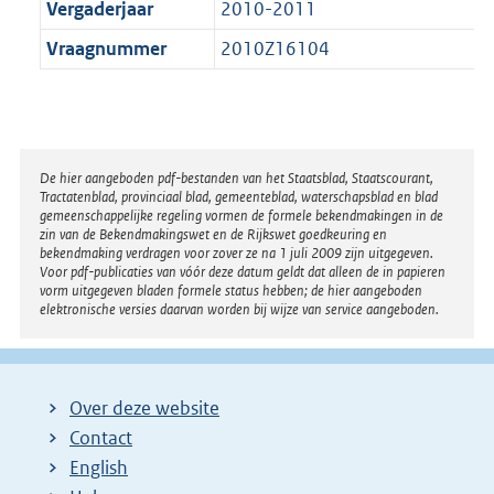
Vergaderjaar
2010-2011
Vraagnummer
2010Z16104
Disclaimer
De hier aangeboden pdf-bestanden van het Staatsblad, Staatscourant,
Tractatenblad, provinciaal blad, gemeenteblad, waterschapsblad en blad
gemeenschappelijke regeling vormen de formele bekendmakingen in de
zin van de Bekendmakingswet en de Rijkswet goedkeuring en
bekendmaking verdragen voor zover ze na 1 juli 2009 zijn uitgegeven.
Voor pdf-publicaties van vóór deze datum geldt dat alleen de in papieren
vorm uitgegeven bladen formele status hebben; de hier aangeboden
elektronische versies daarvan worden bij wijze van service aangeboden.
Over deze website
Contact
English