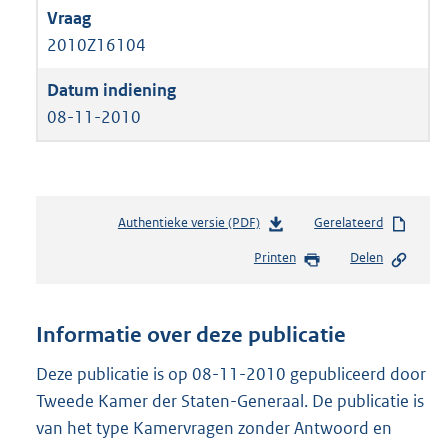
2010Z16104
08-11-2010
Authentieke versie (PDF)
b
Gerelateerd
e
Printen
Delen
s
t
a
n
Informatie over deze publicatie
d
s
Deze publicatie is op 08-11-2010 gepubliceerd door
g
Tweede Kamer der Staten-Generaal. De publicatie is
r
van het type Kamervragen zonder Antwoord en
o