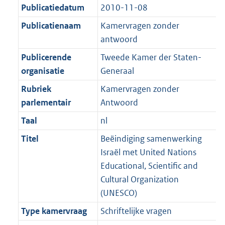
K
2
Publicatiedatum
2010-11-08
t
a
b
K
t
Publicatienaam
Kamervragen zonder
b
antwoord
Publicerende
Tweede Kamer der Staten-
organisatie
Generaal
Rubriek
Kamervragen zonder
parlementair
Antwoord
Taal
nl
Titel
Beëindiging samenwerking
Israël met United Nations
Educational, Scientific and
Cultural Organization
(UNESCO)
Type kamervraag
Schriftelijke vragen