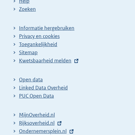
Help
Zoeken
Informatie hergebruiken
Privacy en cookies
Toegankelijkheid
Sitemap
E
Kwetsbaarheid melden
x
t
Open data
e
Linked Data Overheid
r
PUC Open Data
n
e
MijnOverheid.nl
l
E
Rijksoverheid.nl
i
x
E
Ondernemersplein.nl
n