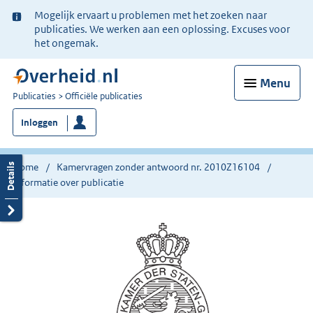
Ter
Mogelijk ervaart u problemen met het zoeken naar
informatie:
publicaties. We werken aan een oplossing. Excuses voor
het ongemak.
Menu
U
Publicaties
Officiële publicaties
bent
Inloggen
nu
hier:
Home
Kamervragen zonder antwoord nr. 2010Z16104
Informatie over publicatie