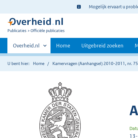
Ter
Mogelijk ervaart u prob
informatie:
U
Publicaties
Officiële publicaties
bent
Primaire
nu
Andere
Overheid.nl
Home
Uitgebreid zoeken
M
hier:
sites
navigatie
binnen
U bent hier:
Home
Kamervragen (Aanhangsel) 2010-2011, nr. 7
A
Dat
13