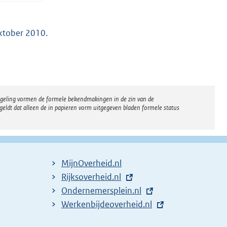
ktober 2010.
regeling vormen de formele bekendmakingen in de zin van de
eldt dat alleen de in papieren vorm uitgegeven bladen formele status
MijnOverheid.nl
E
Rijksoverheid.nl
x
E
Ondernemersplein.nl
t
x
E
Werkenbijdeoverheid.nl
e
t
x