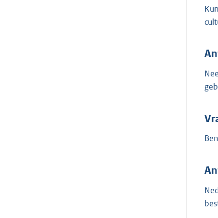
Kun
cult
An
Nee
geb
Vr
Ben
An
Ned
bes