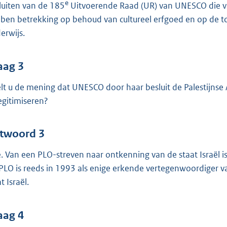
e
luiten van de 185
Uitvoerende Raad (UR) van UNESCO die 
ben betrekking op behoud van cultureel erfgoed en op de toe
erwijs.
aag 3
lt u de mening dat UNESCO door haar besluit de Palestijnse Au
egitimiseren?
twoord 3
. Van een PLO-streven naar ontkenning van de staat Israël i
PLO is reeds in 1993 als enige erkende vertegenwoordiger va
t Israël.
aag 4