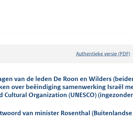
Authentieke versie (PDF)
b
e
s
t
agen van de leden De Roon en Wilders (beide
a
ken over beëindiging samenwerking Israël met
n
d Cultural Organization (UNESCO) (ingezonde
d
s
twoord van minister Rosenthal (Buitenlandse
g
r