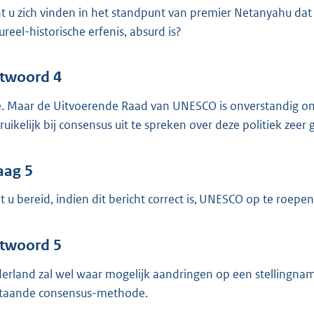
t u zich vinden in het standpunt van premier Netanyahu dat 
ureel-historische erfenis, absurd is?
twoord 4
. Maar de Uitvoerende Raad van UNESCO is onverstandig om 
ruikelijk bij consensus uit te spreken over deze politiek zeer
aag 5
t u bereid, indien dit bericht correct is, UNESCO op te ro
twoord 5
erland zal wel waar mogelijk aandringen op een stellingna
taande consensus-methode.