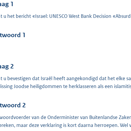
o
aag 1
o
t u het bericht «Israel: UNESCO West Bank Decision «Absur
t
t
e
twoord 1
:
4
3
aag 2
b
t u bevestigen dat Israël heeft aangekondigd dat het elk
lissing Joodse heiligdommen te herklasseren als een islamit
twoord 2
woordvoerder van de Onderminister van Buitenlandse Zaken 
breken, maar deze verklaring is kort daarna herroepen. Wel w