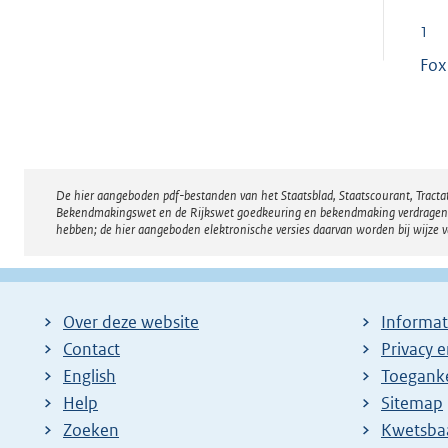
1
Fox
De hier aangeboden pdf-bestanden van het Staatsblad, Staatscourant, Tract
Disclaimer
Bekendmakingswet en de Rijkswet goedkeuring en bekendmaking verdragen voor
hebben; de hier aangeboden elektronische versies daarvan worden bij wijze 
Over deze website
Informat
Contact
Privacy 
English
Toeganke
Help
Sitemap
Zoeken
E
Kwetsba