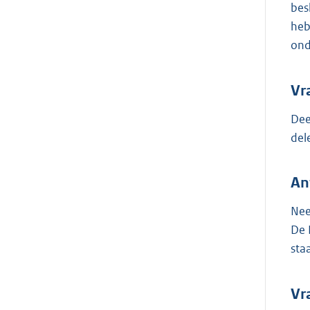
bes
heb
ond
Vr
Dee
del
An
Nee
De 
staa
Vr