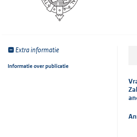
Toon
Extra informatie
meer
van:
Informatie over publicatie
Vr
Za
an
An