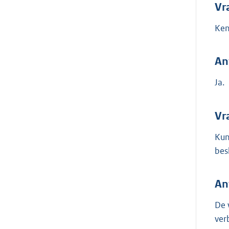
Vr
Ken
An
Ja.
Vr
Kun
bes
An
De 
ver