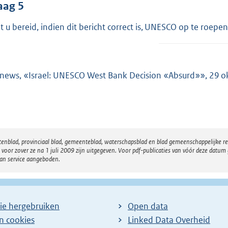
aag 5
t u bereid, indien dit bericht correct is, UNESCO op te ro
news, «Israel: UNESCO West Bank Decision «Absurd»», 29 o
atenblad, provinciaal blad, gemeenteblad, waterschapsblad en blad gemeenschappelijke 
 zover ze na 1 juli 2009 zijn uitgegeven. Voor pdf-publicaties van vóór deze datum g
van service aangeboden.
ie hergebruiken
Open data
en cookies
Linked Data Overheid