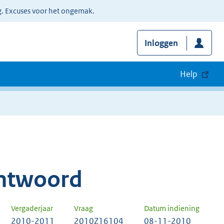
g. Excuses voor het ongemak.
Inloggen
Help
ntwoord
Vergaderjaar
Vraag
Datum indiening
2010-2011
2010Z16104
08-11-2010