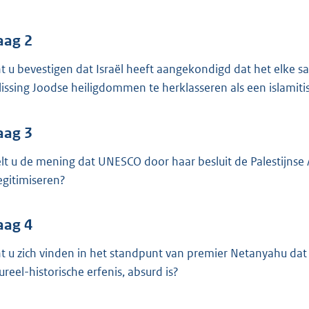
o
o
t
aag 2
t
t u bevestigen dat Israël heeft aangekondigd dat het elk
e
lissing Joodse heiligdommen te herklasseren als een islamit
:
4
aag 3
0
K
lt u de mening dat UNESCO door haar besluit de Palestijnse Au
b
egitimiseren?
aag 4
t u zich vinden in het standpunt van premier Netanyahu dat 
ureel-historische erfenis, absurd is?