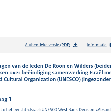
Authentieke versie (PDF)
b
Informatie
e
s
t
agen van de leden De Roon en Wilders (beide
a
ken over beëindiging samenwerking Israël met
n
d Cultural Organization (UNESCO) (ingezonde
d
s
g
aag 1
r
t u het bericht «Israel: UNESCO West Bank Decision «Absur