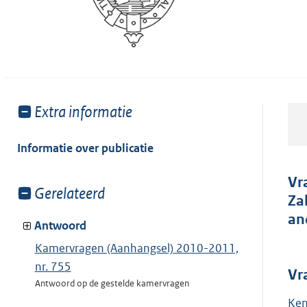
Toon
Extra informatie
meer
van:
Informatie over publicatie
Vr
Toon
Gerelateerd
Za
meer
an
van:
Antwoord
Kamervragen (Aanhangsel) 2010-2011,
nr. 755
Vr
Antwoord op de gestelde kamervragen
Ken