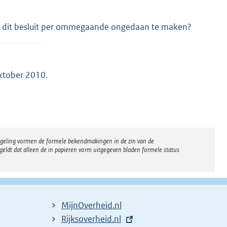
epen dit besluit per ommegaande ongedaan te maken?
ktober 2010.
regeling vormen de formele bekendmakingen in de zin van de
eldt dat alleen de in papieren vorm uitgegeven bladen formele status
MijnOverheid.nl
E
Rijksoverheid.nl