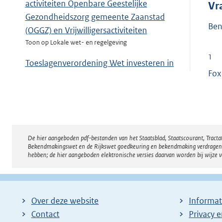
activiteiten Openbare Geestelijke
Vr
Gezondheidszorg gemeente Zaanstad
Ben
(OGGZ) en Vrijwilligersactiviteiten
Toon op Lokale wet- en regelgeving
1
Toeslagenverordening Wet investeren in
Fox
jongeren Zaanstad 2009
Toon op Lokale wet- en regelgeving
De hier aangeboden pdf-bestanden van het Staatsblad, Staatscourant, Tract
Disclaimer
Bekendmakingswet en de Rijkswet goedkeuring en bekendmaking verdragen voor
hebben; de hier aangeboden elektronische versies daarvan worden bij wijze 
Over deze website
Informat
Contact
Privacy 