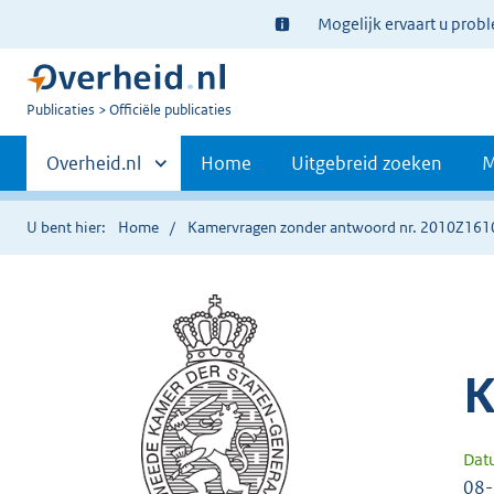
Ter
Mogelijk ervaart u prob
informatie:
U
Publicaties
Officiële publicaties
bent
Primaire
nu
Andere
Overheid.nl
Home
Uitgebreid zoeken
M
hier:
sites
navigatie
binnen
U bent hier:
Home
Kamervragen zonder antwoord nr. 2010Z161
K
Dat
08