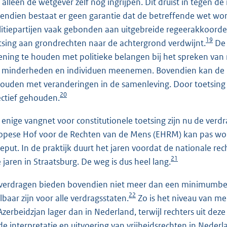
 alleen de wetgever zelf nog ingrijpen. Dit druist in tegen 
endien bestaat er geen garantie dat de betreffende wet wor
litiepartijen vaak gebonden aan uitgebreide regeerakkoor
19
tsing aan grondrechten naar de achtergrond verdwijnt.
De 
ening te houden met politieke belangen bij het spreken van
 minderheden en individuen meenemen. Bovendien kan de re
ouden met veranderingen in de samenleving. Door toetsing 
20
ectief gehouden.
 enige vangnet voor constitutionele toetsing zijn nu de verdr
opese Hof voor de Rechten van de Mens (EHRM) kan pas word
geput. In de praktijk duurt het jaren voordat de nationale r
21
e jaren in Straatsburg. De weg is dus heel lang.
verdragen bieden bovendien niet meer dan een minimumbe
22
lbaar zijn voor alle verdragsstaten.
Zo is het niveau van me
Azerbeidzjan lager dan in Nederland, terwijl rechters uit d
de interpretatie en uitvoering van vrijheidsrechten in Nederl