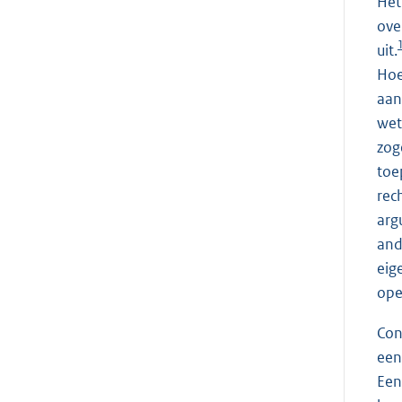
Het
ove
uit.
Hoe
aan
wet
zog
toe
rec
arg
and
eig
ope
Con
een
Een