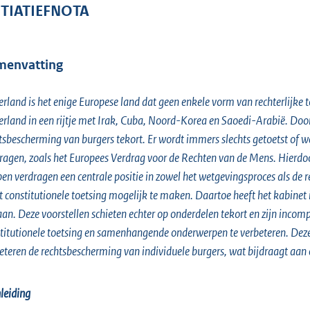
o
ITIATIEFNOTA
o
t
t
menvatting
e
:
rland is het enige Europese land dat geen enkele vorm van rechterlijke
2
rland in een rijtje met Irak, Cuba, Noord-Korea en Saoedi-Arabië. Door
1
tsbescherming van burgers tekort. Er wordt immers slechts getoetst o
4
ragen, zoals het Europees Verdrag voor de Rechten van de Mens. Hierdoo
K
en verdragen een centrale positie in zowel het wetgevingsproces als de 
b
t constitutionele toetsing mogelijk te maken. Daartoe heeft het kabinet i
an. Deze voorstellen schieten echter op onderdelen tekort en zijn incom
titutionele toetsing en samenhangende onderwerpen te verbeteren. Deze
eteren de rechtsbescherming van individuele burgers, wat bijdraagt aan 
nleiding