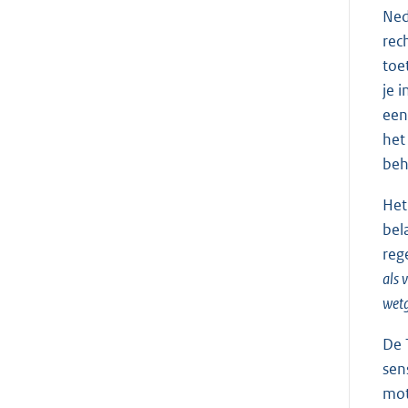
Ned
rec
toe
je 
een
het 
beh
Het
bel
reg
als 
wetg
De 
sen
mot