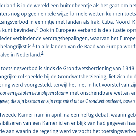
erland is in de wereld een buitenbeentje als het gaat om he
hters nog op geen enkele wijze formele wetten kunnen toet
tsingsverbod in een rijtje met landen als Irak, Cuba, Noord-
2
in kunt bevinden.
Ook in Europees verband is de situatie opm
ieder verbindende verdragsbepalingen, waarvan het Europe
3
belangrijkst is.
In alle landen van de Raad van Europa word
4
alve in Nederland.
 toetsingsverbod is sinds de Grondwetsherziening van 1848 
angrijke rol speelde bij de Grondwetsherziening, liet zich dui
ering werd voorgesteld, terwijl het niet in het voorstel van 
voor een gesloten deur blijven staan»
met onschendbare wetten e
ever, die zijn bestaan en zijn regt enkel uit de Grondwet ontleent, bov
Tweede Kamer nam in april, na een heftig debat, waarin ge
sibiliseren van een Kamerlid en er blijk van had gegeven haar
ie aan waarin de regering werd verzocht het toetsingsverbo