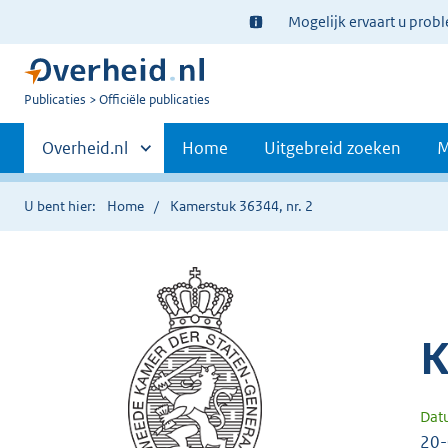
Ter
Mogelijk ervaart u prob
informatie:
U
Publicaties
Officiële publicaties
bent
Primaire
nu
Andere
Overheid.nl
Home
Uitgebreid zoeken
M
hier:
sites
navigatie
binnen
U bent hier:
Home
Kamerstuk 36344, nr. 2
K
Dat
20-