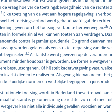
 Harmonisatiewet-arrest wordt gezien als het keerpunt in de d
r de vraag hoe ver de toetsingsbevoegdheid van de rechter zich
15
Elke toetsing van de wet aan hogere regelgeving is verbo
wel het toetsingsverbod werd gehandhaafd, gaf de rechter i
16
leiding geven om het toetsingsverbod te heroverwegen.
Zo
ten in formele zin al wel kunnen toetsen aan verdragen. Da
enoemde contra-legemjurisprudentie. Op grond daarvan mag
passing worden gelaten als een strikte toepassing van die w
17
htsbeginselen.
Als laatste werd gewezen op de veranderend
ument minder houdbaar is geworden. De formele wetgever st
ere bestuursorganen. Of hij stelt kaderwetgeving vast, wel
en inzicht dienen te realiseren. Als gevolg hiervan neemt het 
n bestuurlijke normen en wettelijke begrippen in jurispruden
stitutionele toetsing wordt in Nederland toevertrouwd aan d
maal tot stand is gekomen, mag de rechter zich niet meer u
 wetgever kan niet alle individuele gevallen voorzien en wan