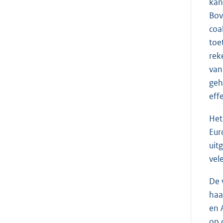
kan
Bov
coa
toe
rek
van
geh
eff
Het
Eur
uit
vel
De 
haa
en 
op 