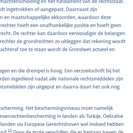
de machtenscheiding en het fundament van de rechtsstaat.
dt ingetrokken of aangepast. Daarnaast zijn
den en maatschappelijke akkoorden, waardoor deze
rechter heeft een onafhankelijke positie en hoeft geen
 recht. De rechter kan daardoor eenvoudiger de belangen
chter de grondrechten zo uitleggen dat rekening wordt
achteraf toe te staan wordt de Grondwet actueel en
agen en die drempel is hoog. Een verzoekschrift bij het
en ingediend nadat alle nationale rechtsmiddelen zijn
echtsmiddelen zijn uitgeput en daarna duurt het ook nog
scherming. Het beschermingsniveau moet namelijk
nsenrechtenbescherming in landen als Turkije, Oekraïne
eze landen via Europese Gerechtshoven wel invloed hebben
23
and.
Door de grote verschillen die er bestaan tussen de