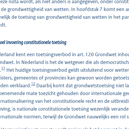
deze nota wordt, als niet anders is aangegeven, onder constit
 de grondwettigheid van wetten. In hoofdstuk 7 komt een an
elijk de toetsing van grondwettigheid van wetten in het pa
edt.
oel invoering constitutionele toetsing
erland kent een toetsingsverbod in art. 120 Grondwet inho
ndwet. In Nederland is het de wetgever die als democratisc
11
.
Het huidige toetsingsverbod geldt uitsluitend voor wetten
isters, gemeentes of provincies kan gewoon worden getoets
12
den verklaard.
Daarbij komt dat grondwetstoetsing niet la
toenemende mate toezicht gehouden door internationale ger
ernationalisering van het constitutionele recht en de uitbreid
eving, is nationale constitutionele toetsing wezenlijk verand
ernationale normen, terwijl de Grondwet nauwelijks een rol s