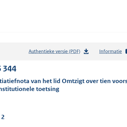
Authentieke versie (PDF)
b
Informatie
e
s
6 344
t
itiatiefnota van het lid Omtzigt over tien voor
a
nstitutionele toetsing
n
d
s
g
 2
r