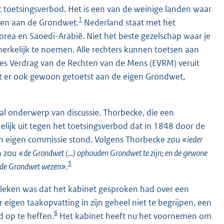
t toetsingsverbod. Het is een van de weinige landen waar
1
sen aan de Grondwet.
Nederland staat met het
Korea en Saoedi-Arabië. Niet het beste gezelschap waar je
erkelijk te noemen. Alle rechters kunnen toetsen aan
es Verdrag van de Rechten van de Mens (EVRM) veruit
t er ook gewoon getoetst aan de eigen Grondwet,
al onderwerp van discussie. Thorbecke, die een
delijk uit tegen het toetsingsverbod dat in 1848 door de
zijn eigen commissie stond. Volgens Thorbecke zou
«ieder
n zou
«de Grondwet (…) ophouden Grondwet te zijn; en de gewone
5
en de Grondwet wezen».
bleken was dat het kabinet gesproken had over een
 eigen taakopvatting in zijn geheel niet te begrijpen, een
6
d op te heffen.
Het kabinet heeft nu het voornemen om