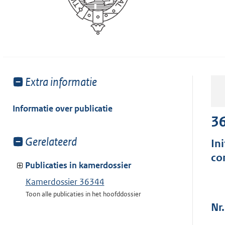
Toon
Extra informatie
meer
van:
Informatie over publicatie
3
Toon
Gerelateerd
In
meer
co
van:
Publicaties in kamerdossier
Kamerdossier 36344
Toon alle publicaties in het hoofddossier
Nr.