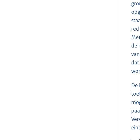
gro
opg
sta
rec
Met
de 
van
dat
wor
De 
toe
mog
paa
Ver
ein