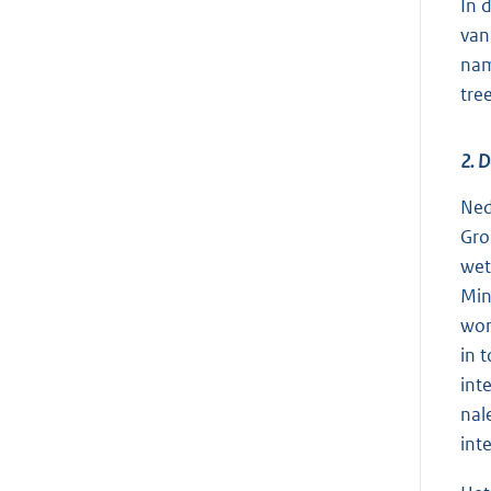
In 
van
nam
tre
2. D
Ned
Gro
wet
Min
wor
in 
int
nal
int