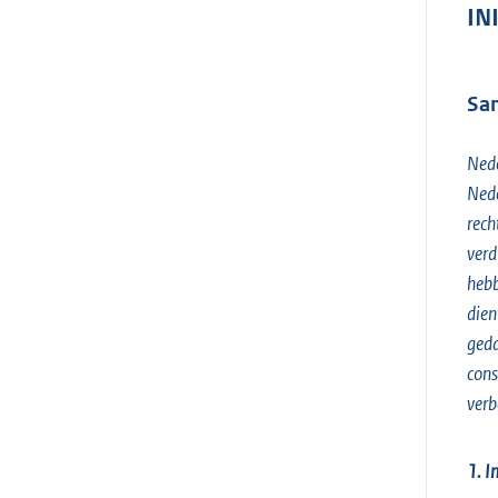
IN
Sa
Nede
Nede
rech
verd
hebb
dien
geda
cons
verb
1. I