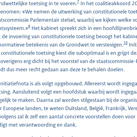
7
ndwettelijke toetsing in te voeren.
In het coalitieakkoord 2
enomen: «We nemen de uitwerking van constitutionele toetsi
atscommissie Parlementair stelsel, waarbij we kijken welke v
8
htssysteem.»
Het kabinet spreekt zich in een hoofdlijnenbri
 de invoering van constitutionele toetsing beoogt het kabin
10
normatieve betekenis van de Grondwet te verstevigen.
Init
 constitutionele toetsing kiest die suboptimaal is en grijpt d
 overigens erg dicht bij het voorstel van de staatscommissie
dt dus meer recht gedaan aan deze te behalen doelen.
initiatiefnota is als volgt opgebouwd. Allereerst wordt ingeg
tsing. Aansluitend volgt een hoofdstuk waarbij wordt ingega
elijk te maken. Daarna zal worden stilgestaan bij de organis
r Europese landen, te weten Duitsland, België, Frankrijk, Ve
volgens zal ik zelf een aantal concrete voorstellen doen voo
digt met verantwoording en dank.