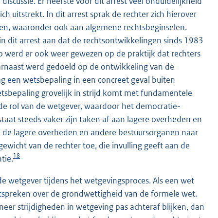
iscussie. Er heerste voor dit arrest veel onduidelijkheid
 uitstrekt. In dit arrest sprak de rechter zich hierover
den, waaronder ook aan algemene rechtsbeginselen.
n dit arrest aan dat de rechtsontwikkelingen sinds 1983
 werd er ook weer gewezen op de praktijk dat rechters
arnaast werd gedoeld op de ontwikkeling van de
 een wetsbepaling in een concreet geval buiten
etsbepaling grovelijk in strijd komt met fundamentele
e rol van de wetgever, waardoor het democratie-
aat steeds vaker zijn taken af aan lagere overheden en
ke de lagere overheden en andere bestuursorganen naar
gewicht van de rechter toe, die invulling geeft aan de
18
tie.
e wetgever tijdens het wetgevingsproces. Als een wet
itspreken over de grondwettigheid van de formele wet.
neer strijdigheden in wetgeving pas achteraf blijken, dan