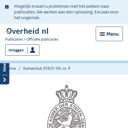
Ter
Mogelijk ervaart u problemen met het zoeken naar
informatie:
publicaties. We werken aan een oplossing. Excuses voor
het ongemak.
Menu
U
Publicaties
Officiële publicaties
bent
Inloggen
nu
hier:
Home
Kamerstuk 35925-VII, nr. 9