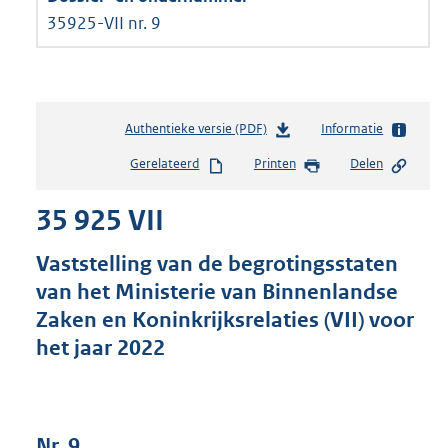
35925-VII nr. 9
Authentieke versie (PDF)
b
Informatie
e
Gerelateerd
Printen
Delen
s
t
35 925 VII
a
n
d
Vaststelling van de begrotingsstaten
s
van het Ministerie van Binnenlandse
g
Zaken en Koninkrijksrelaties (VII) voor
r
o
het jaar 2022
o
t
t
e
Nr. 9
: