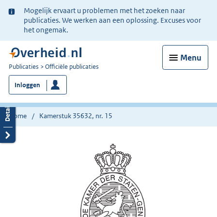
Ter
Mogelijk ervaart u problemen met het zoeken naar
informatie:
publicaties. We werken aan een oplossing. Excuses voor
het ongemak.
Menu
U
Publicaties
Officiële publicaties
bent
Inloggen
nu
hier:
Home
Kamerstuk 35632, nr. 15