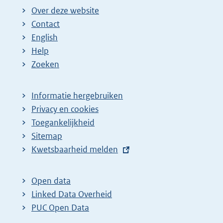
Over deze website
Contact
English
Help
Zoeken
Informatie hergebruiken
Privacy en cookies
Toegankelijkheid
Sitemap
E
Kwetsbaarheid melden
x
t
Open data
e
Linked Data Overheid
r
PUC Open Data
n