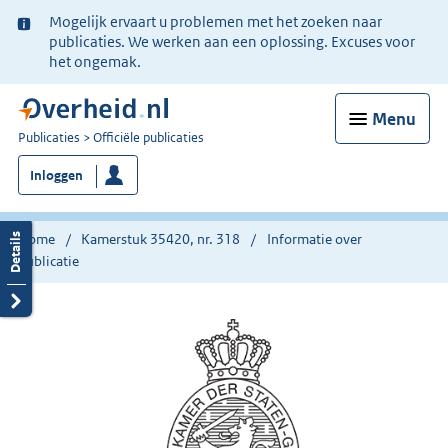
Ter
Mogelijk ervaart u problemen met het zoeken naar
informatie:
publicaties. We werken aan een oplossing. Excuses voor
het ongemak.
Menu
U
Publicaties
Officiële publicaties
bent
Inloggen
nu
hier:
Home
Kamerstuk 35420, nr. 318
Informatie over
publicatie