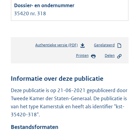
35420 nr. 318
Authentieke versie (PDF)
b
Gerelateerd
e
Printen
Delen
s
t
a
n
Informatie over deze publicatie
d
s
Deze publicatie is op 21-06-2021 gepubliceerd door
g
Tweede Kamer der Staten-Generaal. De publicatie is
r
van het type Kamerstuk en heeft als identifier "kst-
o
35420-318".
o
t
Bestandsformaten
t
e