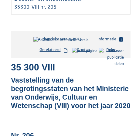
35300-VIII nr. 206
Authentieke versie (PDF)
b
Informatie
e
Gerelateerd
Printen
Delen
s
t
35 300 VIII
a
n
d
Vaststelling van de
s
begrotingsstaten van het Ministerie
g
van Onderwijs, Cultuur en
r
o
Wetenschap (VIII) voor het jaar 2020
o
t
t
e
Nr. 206
: