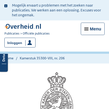
Ter
Mogelijk ervaart u problemen met het zoeken naar
informatie:
publicaties. We werken aan een oplossing. Excuses voor
het ongemak.
Menu
U
Publicaties
Officiële publicaties
bent
Inloggen
nu
hier:
Home
Kamerstuk 35300-VIII, nr. 206