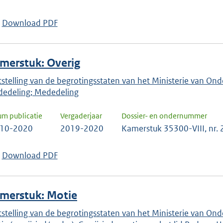
keuze
te
Download PDF
bevestigen.
merstuk: Overig
tstelling van de begrotingsstaten van het Ministerie van Onde
edeling; Mededeling
um publicatie
Vergaderjaar
Dossier- en ondernummer
-10-2020
2019-2020
Kamerstuk 35300-VIII, nr.
Download PDF
merstuk: Motie
tstelling van de begrotingsstaten van het Ministerie van Onde