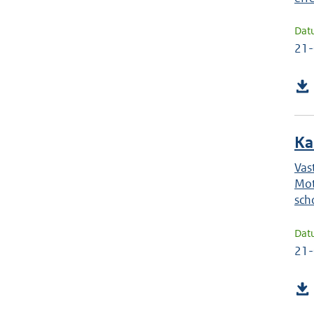
Dat
21
Ka
Vas
Mot
sch
Dat
21