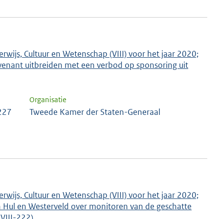
rwijs, Cultuur en Wetenschap (VIII) voor het jaar 2020;
enant uitbreiden met een verbod op sponsoring uit
Organisatie
 227
Tweede Kamer der Staten-Generaal
rwijs, Cultuur en Wetenschap (VIII) voor het jaar 2020;
n Hul en Westerveld over monitoren van de geschatte
-VIII-222)