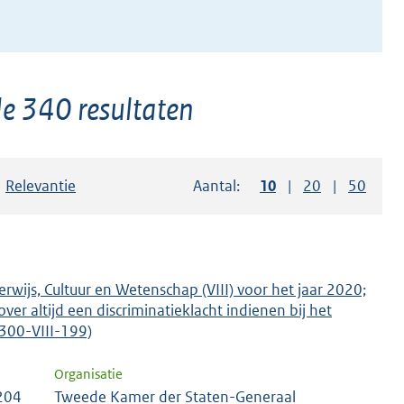
de 340 resultaten
Sorteer op:
Relevantie
Aantal:
Toon
10
resultaten per pag
Toon
20
resultaten p
Toon
50
resul
rwijs, Cultuur en Wetenschap (VIII) voor het jaar 2020;
over altijd een discriminatieklacht indienen bij het
5300-VIII-199)
Organisatie
 204
Tweede Kamer der Staten-Generaal