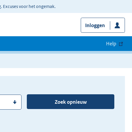
g. Excuses voor het ongemak.
Inloggen
Help
Zoek opnieuw