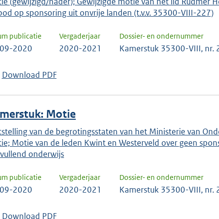
ie (gewijzigd/nader); Gewijzigde motie van het lid Rudmer
bod op sponsoring uit onvrije landen (t.v.v. 35300-VIII-227)
um publicatie
Vergaderjaar
Dossier- en ondernummer
-09-2020
2020-2021
Kamerstuk 35300-VIII, nr.
Download PDF
merstuk: Motie
tstelling van de begrotingsstaten van het Ministerie van Onde
ie; Motie van de leden Kwint en Westerveld over geen sponso
vullend onderwijs
um publicatie
Vergaderjaar
Dossier- en ondernummer
-09-2020
2020-2021
Kamerstuk 35300-VIII, nr.
Download PDF