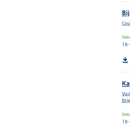
Bi
Cou
Dat
18
Ka
Vas
Bri
Dat
18