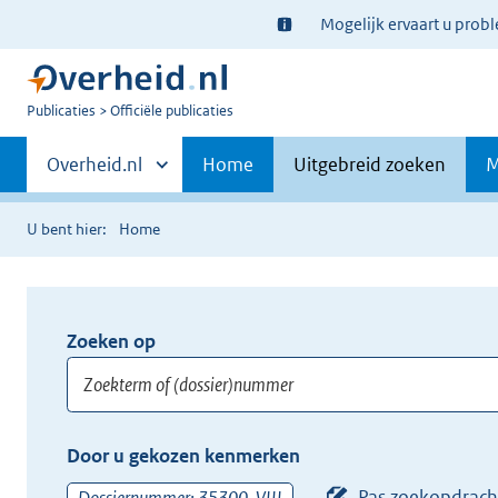
Ter
Mogelijk ervaart u prob
informatie:
U
Publicaties
Officiële publicaties
bent
Primaire
nu
Andere
Overheid.nl
Home
Uitgebreid zoeken
M
hier:
sites
navigatie
binnen
U bent hier:
Home
Zoeken op
Opnieuw
zoeken:
Zoekterm
Vul
Door u gekozen kenmerken
of
hier
(dossier)nummer
uw
Pas zoekopdrach