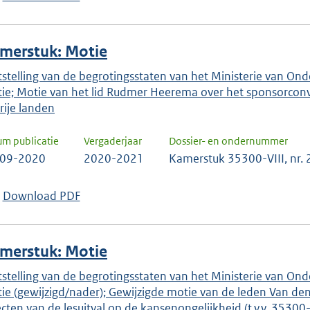
merstuk: Motie
tstelling van de begrotingsstaten van het Ministerie van Onde
ie; Motie van het lid Rudmer Heerema over het sponsorconv
rije landen
um publicatie
Vergaderjaar
Dossier- en ondernummer
-09-2020
2020-2021
Kamerstuk 35300-VIII, nr.
Download PDF
merstuk: Motie
tstelling van de begrotingsstaten van het Ministerie van Onde
ie (gewijzigd/nader); Gewijzigde motie van de leden Van de
ecten van de lesuitval op de kansenongelijkheid (t.v.v. 35300