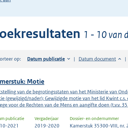
de
pijl
beneden
oekresultaten
toets
1 - 10 van 
om
toegang
te
orteer op:
Sorteer op:
Datum publicatie
Sorteer op:
Datum document
krijgen
tot
de
merstuk: Motie
suggesties.
Druk
tstelling van de begrotingsstaten van het Ministerie van Onde
ie (gewijzigd/nader); Gewijzigde motie van het lid Kwint c.s. 
om
lege voor de Rechten van de Mens en aangifte doen (t.v.v. 3
ENTER
om
um publicatie
Vergaderjaar
Dossier- en ondernummer
uw
-10-2021
2019-2020
Kamerstuk 35300-VIII, nr.