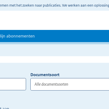
lemen met het zoeken naar publicaties. We werken aan een oplossin
ijn abonnementen
Documentsoort
Gebruik
de
TAB
toets,
of
t aan