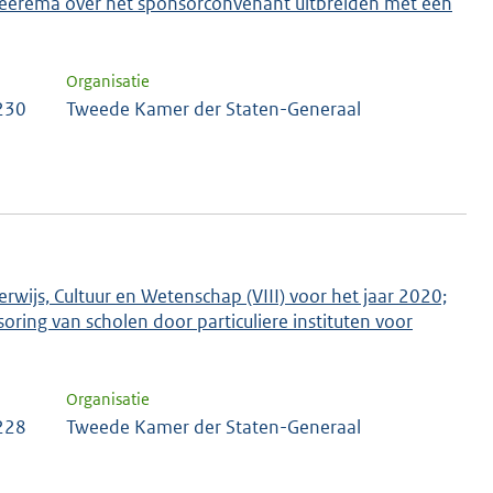
 Heerema over het sponsorconvenant uitbreiden met een
Organisatie
 230
Tweede Kamer der Staten-Generaal
rwijs, Cultuur en Wetenschap (VIII) voor het jaar 2020;
ring van scholen door particuliere instituten voor
Organisatie
 228
Tweede Kamer der Staten-Generaal