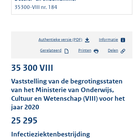
35300-VIII nr. 184
Authentieke versie (PDF)
b
Informatie
e
Gerelateerd
Printen
Delen
s
t
35 300 VIII
a
n
d
Vaststelling van de begrotingsstaten
s
van het Ministerie van Onderwijs,
g
Cultuur en Wetenschap (VIII) voor het
r
o
jaar 2020
o
t
25 295
t
e
Infectieziektenbestrijding
: