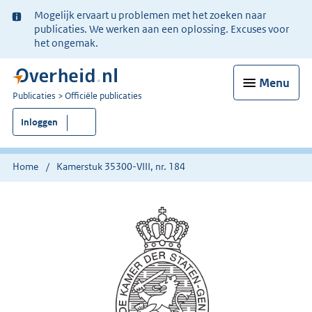
Ter
Mogelijk ervaart u problemen met het zoeken naar
informatie:
publicaties. We werken aan een oplossing. Excuses voor
het ongemak.
Menu
U
Publicaties
Officiële publicaties
bent
Inloggen
nu
hier:
Home
Kamerstuk 35300-VIII, nr. 184