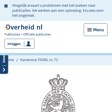
Ter
Mogelijk ervaart u problemen met het zoeken naar
informatie:
publicaties. We werken aan een oplossing. Excuses voor
het ongemak.
Menu
U
Publicaties
Officiële publicaties
bent
Inloggen
nu
hier:
Home
Kamerstuk 35000, nr. 72