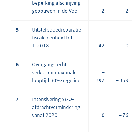
beperking afschrijving
gebouwen in de Vpb
– 2
– 2
5
Uitstel spoedreparatie
fiscale eenheid tot 1-
1-2018
– 42
0
6
Overgangsrecht
verkorten maximale
–
looptijd 30%-regeling
392
– 359
7
Intensivering S&O-
afdrachtvermindering
vanaf 2020
0
– 76