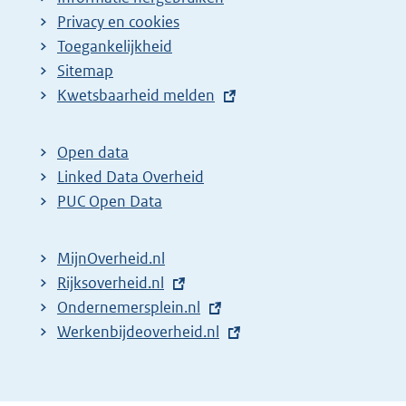
Privacy en cookies
Toegankelijkheid
Sitemap
E
Kwetsbaarheid melden
x
t
Open data
e
Linked Data Overheid
r
PUC Open Data
n
e
MijnOverheid.nl
l
E
Rijksoverheid.nl
i
x
E
Ondernemersplein.nl
n
t
x
E
Werkenbijdeoverheid.nl
k
e
t
x
:
r
e
t
n
r
e