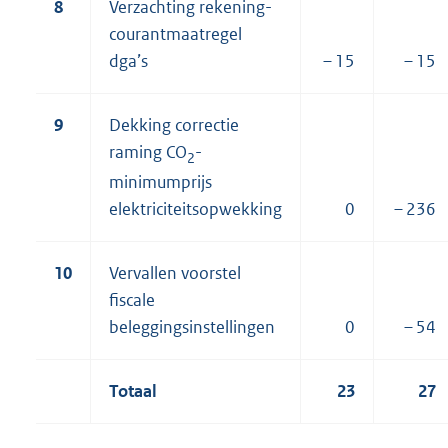
8
Verzachting rekening-
courantmaatregel
dga’s
– 15
– 15
9
Dekking correctie
raming CO
-
2
minimumprijs
elektriciteitsopwekking
0
– 236
10
Vervallen voorstel
fiscale
beleggingsinstellingen
0
– 54
Totaal
23
27