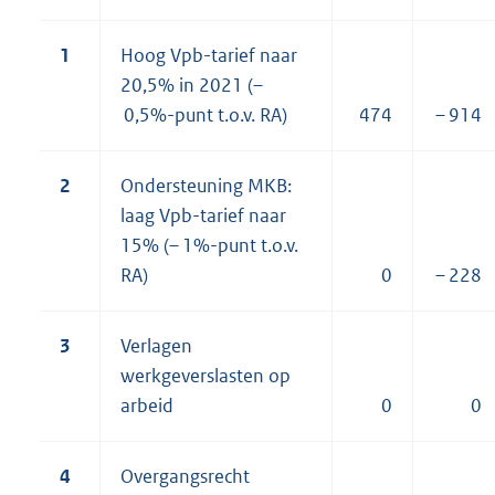
1
Hoog Vpb-tarief naar
20,5% in 2021 (–
0,5%-punt t.o.v. RA)
474
– 914
2
Ondersteuning MKB:
laag Vpb-tarief naar
15% (– 1%-punt t.o.v.
RA)
0
– 228
3
Verlagen
werkgeverslasten op
arbeid
0
0
4
Overgangsrecht