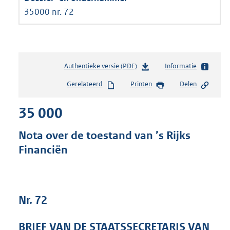
35000 nr. 72
Authentieke versie (PDF)
b
Informatie
e
Gerelateerd
Printen
Delen
s
t
35 000
a
n
d
Nota over de toestand van ’s Rijks
s
Financiën
g
r
o
o
t
Nr. 72
t
e
BRIEF VAN DE STAATSSECRETARIS VAN
: