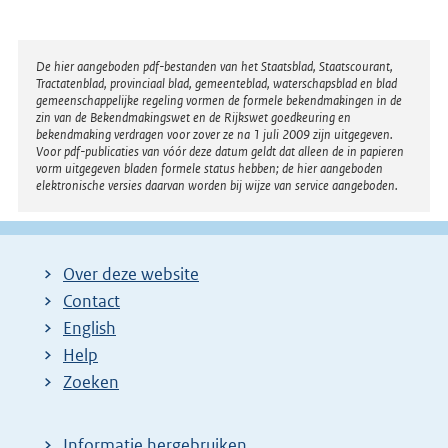
Disclaimer
De hier aangeboden pdf-bestanden van het Staatsblad, Staatscourant,
Tractatenblad, provinciaal blad, gemeenteblad, waterschapsblad en blad
gemeenschappelijke regeling vormen de formele bekendmakingen in de
zin van de Bekendmakingswet en de Rijkswet goedkeuring en
bekendmaking verdragen voor zover ze na 1 juli 2009 zijn uitgegeven.
Voor pdf-publicaties van vóór deze datum geldt dat alleen de in papieren
vorm uitgegeven bladen formele status hebben; de hier aangeboden
elektronische versies daarvan worden bij wijze van service aangeboden.
Over deze website
Contact
English
Help
Zoeken
Informatie hergebruiken