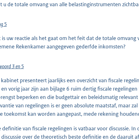
t u de totale omvang van alle belastinginstrumenten zichtb
ag 5
 is uw reactie als het gaat om het feit dat de totale omvang 
emene Rekenkamer aangegeven gederfde inkomsten?
oord 3 en 5
 kabinet presenteert jaarlijks een overzicht van fiscale regel
r en vorig jaar zijn aan bijlage 6 ruim dertig fiscale regeling
rengst beperken en die budgettair en beleidsmatig relevant z
evantie van regelingen is er geen absolute maatstaf, maar zal 
de toekomst kan worden aangepast, mede rekening houdend 
 definitie van fiscale regelingen is vatbaar voor discussie. In 
 discussie over de theoretisch beste definitie en de daaruit af 