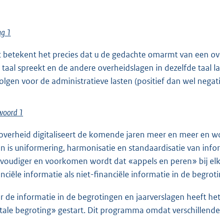
ag 1
 betekent het precies dat u de gedachte omarmt van een ove
 taal spreekt en de andere overheidslagen in dezelfde taal la
olgen voor de administratieve lasten (positief dan wel negat
woord 1
overheid digitaliseert de komende jaren meer en meer en wo
n is uniformering, harmonisatie en standaardisatie van info
voudiger en voorkomen wordt dat «appels en peren» bij elk
anciële informatie als niet-financiële informatie in de begro
r de informatie in de begrotingen en jaarverslagen heeft h
itale begroting» gestart. Dit programma omdat verschillend