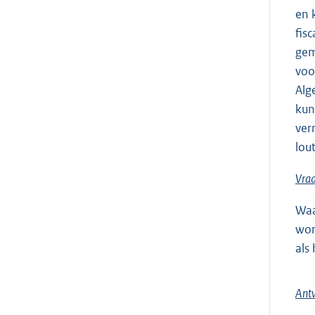
en 
fis
gem
voo
Alg
kun
ver
lou
Vra
Waa
wor
als
Ant