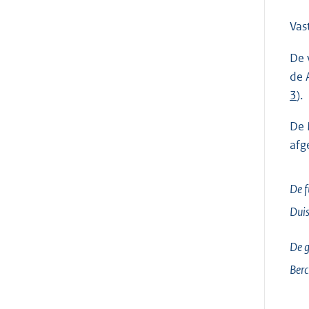
Vas
De 
de 
3
).
De 
afg
De f
Dui
De g
Berc