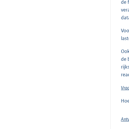
de 
ver
dat
Voo
las
Ook
de 
rij
rea
Vra
Hoe
Ant