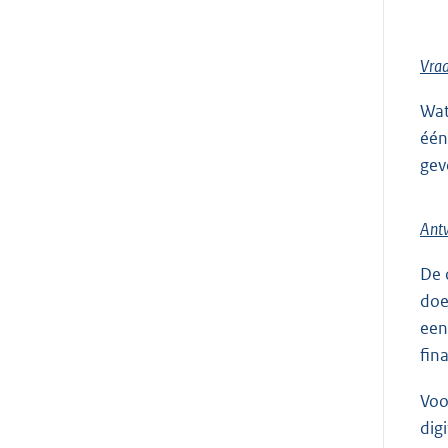
Vra
Wat
één
gev
Ant
De 
doe
een
fin
Voo
dig