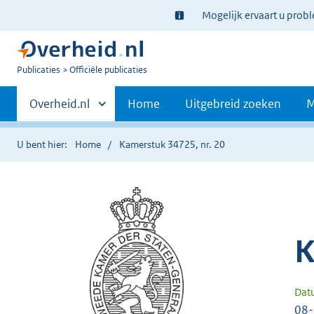
Ter
Mogelijk ervaart u prob
informatie:
U
Publicaties
Officiële publicaties
bent
Primaire
nu
Andere
Overheid.nl
Home
Uitgebreid zoeken
M
hier:
sites
navigatie
binnen
U bent hier:
Home
Kamerstuk 34725, nr. 20
K
Dat
08-