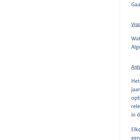
Gaa
Vra
Wat
Alg
Antw
Het
jaa
opb
rel
in 
Elke
een