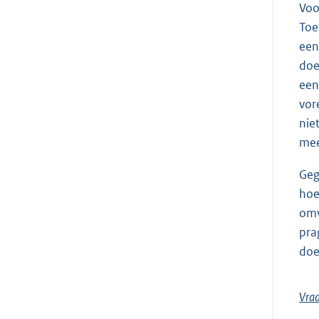
Voo
Toe
een
doe
een
vor
nie
mee
Geg
hoe
omv
pra
doe
Vra