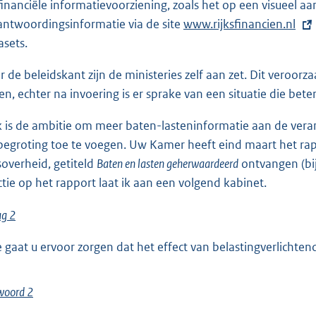
financiële informatievoorziening, zoals het op een visueel a
antwoordingsinformatie via de site
E
www.rijksfinancien.nl
asets.
x
t
r de beleidskant zijn de ministeries zelf aan zet. Dit veroorz
e
ten, echter na invoering is er sprake van een situatie die be
r
n
 is de ambitie om meer baten-lasteninformatie aan de veran
e
begroting toe te voegen. Uw Kamer heeft eind maart het rap
l
ksoverheid, getiteld
Baten en lasten geherwaardeerd
ontvangen (bi
i
ctie op het rapport laat ik aan een volgend kabinet.
n
k
ag 2
:
 gaat u ervoor zorgen dat het effect van belastingverlicht
woord 2