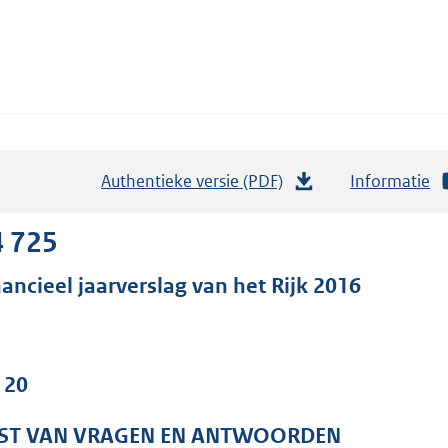
Authentieke versie (PDF)
b
Informatie
e
s
4 725
t
nancieel jaarverslag van het Rijk 2016
a
n
d
s
 20
g
r
JST VAN VRAGEN EN ANTWOORDEN