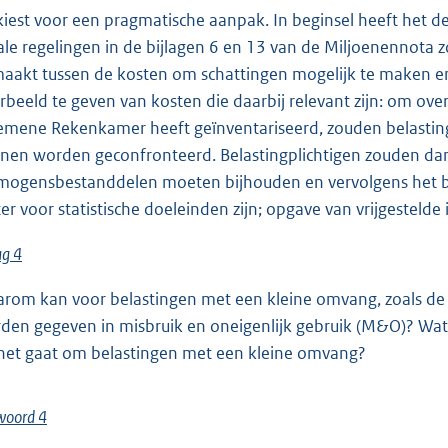
kiest voor een pragmatische aanpak. In beginsel heeft het de
cale regelingen in de bijlagen 6 en 13 van de Miljoenennota
aakt tussen de kosten om schattingen mogelijk te maken e
rbeeld te geven van kosten die daarbij relevant zijn: om ove
emene Rekenkamer heeft geïnventariseerd, zouden belasting
nen worden geconfronteerd. Belastingplichtigen zouden dan 
mogensbestanddelen moeten bijhouden en vervolgens het b
ter voor statistische doeleinden zijn; opgave van vrijgestelde
ag 4
rom kan voor belastingen met een kleine omvang, zoals de a
den gegeven in misbruik en oneigenlijk gebruik (M&O)? Wat i
 het gaat om belastingen met een kleine omvang?
woord 4