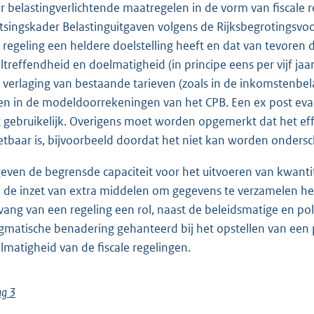
r belastingverlichtende maatregelen in de vorm van fiscale r
tsingskader Belastinguitgaven volgens de Rijksbegrotingsvoo
 regeling een heldere doelstelling heeft en dat van tevoren 
ltreffendheid en doelmatigheid (in principe eens per vijf ja
 verlaging van bestaande tarieven (zoals in de inkomstenbel
en in de modeldoorrekeningen van het CPB. Een ex post evalu
t gebruikelijk. Overigens moet worden opgemerkt dat het effe
tbaar is, bijvoorbeeld doordat het niet kan worden ondersc
even de begrensde capaciteit voor het uitvoeren van kwan
 de inzet van extra middelen om gegevens te verzamelen het
ang van een regeling een rol, naast de beleidsmatige en pol
gmatische benadering gehanteerd bij het opstellen van een
lmatigheid van de fiscale regelingen.
ag 3