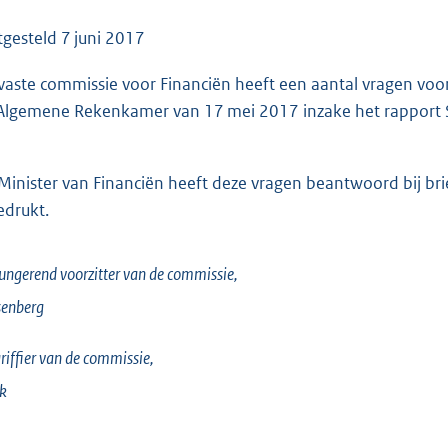
o
o
tgesteld
7 juni 2017
t
vaste commissie voor Financiën heeft een aantal vragen voor
t
Algemene Rekenkamer van 17 mei 2017 inzake het rapport S
e
:
7
Minister van Financiën heeft deze vragen beantwoord bij bri
6
edrukt.
K
b
ungerend voorzitter van de commissie,
senberg
riffier van de commissie,
k