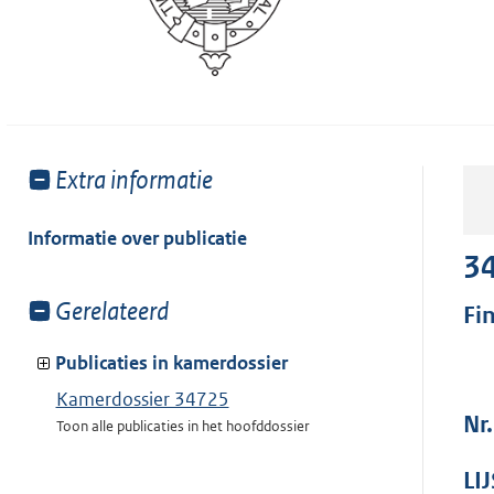
Toon
Extra informatie
meer
van:
Informatie over publicatie
3
Toon
Gerelateerd
Fi
meer
van:
Publicaties in kamerdossier
Kamerdossier 34725
Nr.
Toon alle publicaties in het hoofddossier
LI