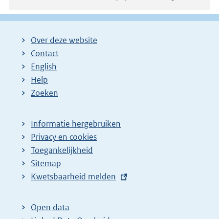
Over deze website
Contact
English
Help
Zoeken
Informatie hergebruiken
Privacy en cookies
Toegankelijkheid
Sitemap
E
Kwetsbaarheid melden
x
t
Open data
e