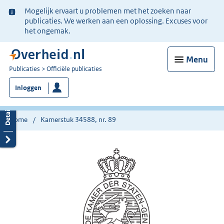
Ter
Mogelijk ervaart u problemen met het zoeken naar
informatie:
publicaties. We werken aan een oplossing. Excuses voor
het ongemak.
Menu
U
Publicaties
Officiële publicaties
bent
Inloggen
nu
hier:
Home
Kamerstuk 34588, nr. 89