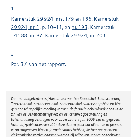
1
Kamerstuk
29 924, nrs. 179
en
186
. Kamerstuk
29 924, nr. 1
, p. 10–11, en
nr. 193
. Kamerstuk
34 588, nr. 87
. Kamerstuk
29 924, nr. 203
.
2
Par. 3.4 van het rapport.
Disclaimer
De hier aangeboden pdf-bestanden van het Staatsblad, Staatscourant,
Tractatenblad, provinciaal blad, gemeenteblad, waterschapsblad en blad
gemeenschappelijke regeling vormen de formele bekendmakingen in de
zin van de Bekendmakingswet en de Rijkswet goedkeuring en
bekendmaking verdragen voor zover ze na 1 juli 2009 zijn uitgegeven.
Voor pdf-publicaties van vóór deze datum geldt dat alleen de in papieren
vorm uitgegeven bladen formele status hebben; de hier aangeboden
elektronische versies daarvan worden bij wijze van service aangeboden.