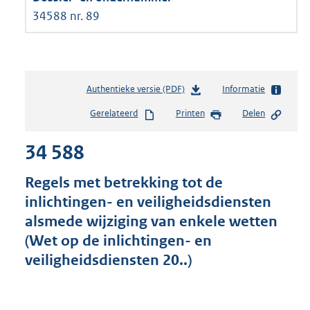
34588 nr. 89
Authentieke versie (PDF)
b
Informatie
e
Gerelateerd
Printen
Delen
s
t
34 588
a
n
d
Regels met betrekking tot de
s
inlichtingen- en veiligheidsdiensten
g
alsmede wijziging van enkele wetten
r
o
(Wet op de inlichtingen- en
o
veiligheidsdiensten 20..)
t
t
e
: