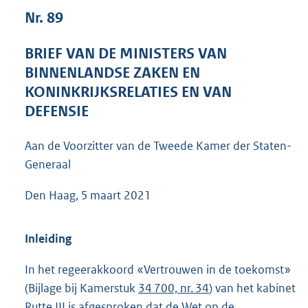
4
Nr. 89
4
K
BRIEF VAN DE MINISTERS VAN
b
BINNENLANDSE ZAKEN EN
KONINKRIJKSRELATIES EN VAN
DEFENSIE
Aan de Voorzitter van de Tweede Kamer der Staten-
Generaal
Den Haag, 5 maart 2021
Inleiding
In het regeerakkoord «Vertrouwen in de toekomst»
(Bijlage bij Kamerstuk
34 700, nr. 34
) van het kabinet
Rutte III is afgesproken dat de Wet op de