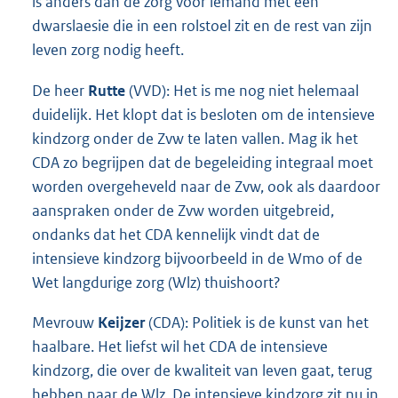
is anders dan de zorg voor iemand met een
dwarslaesie die in een rolstoel zit en de rest van zijn
leven zorg nodig heeft.
De heer
Rutte
(VVD): Het is me nog niet helemaal
duidelijk. Het klopt dat is besloten om de intensieve
kindzorg onder de Zvw te laten vallen. Mag ik het
CDA zo begrijpen dat de begeleiding integraal moet
worden overgeheveld naar de Zvw, ook als daardoor
aanspraken onder de Zvw worden uitgebreid,
ondanks dat het CDA kennelijk vindt dat de
intensieve kindzorg bijvoorbeeld in de Wmo of de
Wet langdurige zorg (Wlz) thuishoort?
Mevrouw
Keijzer
(CDA): Politiek is de kunst van het
haalbare. Het liefst wil het CDA de intensieve
kindzorg, die over de kwaliteit van leven gaat, terug
hebben naar de Wlz. De intensieve kindzorg zit nu in