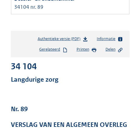
34104 nr. 89
Authentieke versie (PDF)
b
Informatie
e
Gerelateerd
Printen
Delen
s
t
34 104
a
n
d
Langdurige zorg
s
g
r
o
Nr. 89
o
t
t
VERSLAG VAN EEN ALGEMEEN OVERLEG
e
: