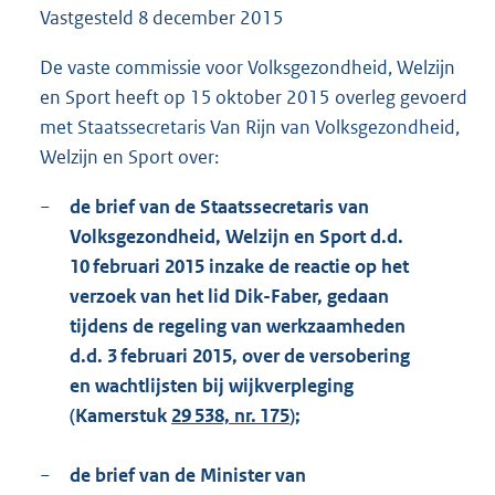
Vastgesteld
8 december 2015
1
4
5
De vaste commissie voor Volksgezondheid, Welzijn
K
en Sport heeft op 15 oktober 2015 overleg gevoerd
b
met Staatssecretaris Van Rijn van Volksgezondheid,
Welzijn en Sport over:
−
de brief van de Staatssecretaris van
Volksgezondheid, Welzijn en Sport d.d.
10 februari 2015 inzake de reactie op het
verzoek van het lid Dik-Faber, gedaan
tijdens de regeling van werkzaamheden
d.d. 3 februari 2015, over de versobering
en wachtlijsten bij wijkverpleging
(Kamerstuk
29 538, nr. 175
);
−
de brief van de Minister van