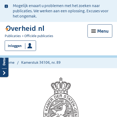
Ter
Mogelijk ervaart u problemen met het zoeken naar
informatie:
publicaties. We werken aan een oplossing. Excuses voor
het ongemak.
Menu
U
Publicaties
Officiële publicaties
bent
Inloggen
nu
hier:
Home
Kamerstuk 34104, nr. 89