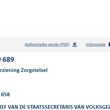
Authentieke versie (PDF)
b
Informatie
e
s
9 689
t
rziening Zorgstelsel
a
n
d
s
. 658
g
r
IEF VAN DE STAATSSECRETARIS VAN VOLKSGE