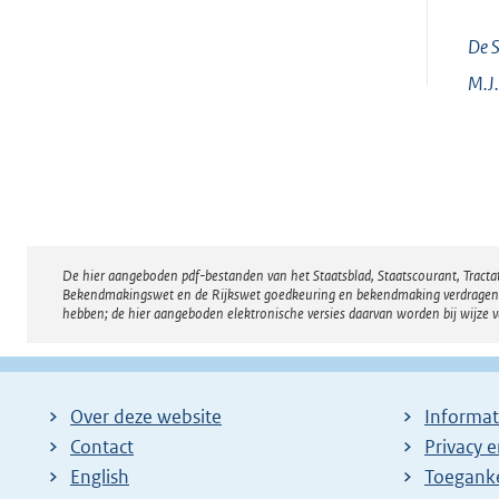
De S
M.J.
De hier aangeboden pdf-bestanden van het Staatsblad, Staatscourant, Tract
Disclaimer
Bekendmakingswet en de Rijkswet goedkeuring en bekendmaking verdragen voor
hebben; de hier aangeboden elektronische versies daarvan worden bij wijze 
Over deze website
Informat
Contact
Privacy 
English
Toeganke