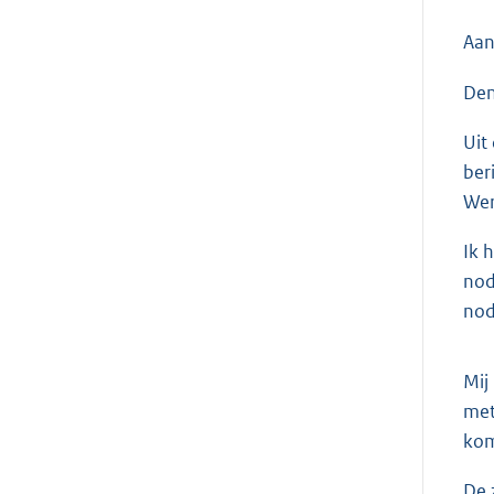
Aan
Den
Uit
ber
Wer
Ik 
nod
nod
Mij
met
kom
De 