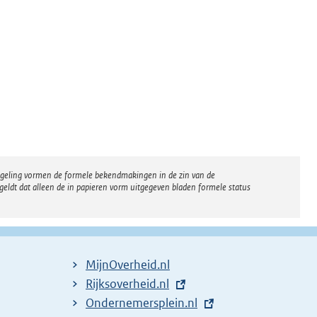
regeling vormen de formele bekendmakingen in de zin van de
eldt dat alleen de in papieren vorm uitgegeven bladen formele status
MijnOverheid.nl
E
Rijksoverheid.nl
x
E
Ondernemersplein.nl