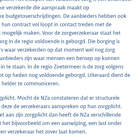
lke verzekerde die aanspraak maakt op
jke budgetoverschrijdingen. De aanbieders hebben ook
un contract vol loopt in contact treden met de
t mogelijk maken. Voor de zorgverzekeraar staat het
org in de regio voldoende is geborgd. Die borging is
rs waar verzekerden op dat moment wel nog zorg
aanbieders zijn waar mensen een beroep op kunnen
in te staan. In de regio Zoetermeer is de zorg volgens
tot op heden nog voldoende geborgd. Uiteraard dient de
n helder te communiceren.
gplicht. Mocht de NZa constateren dat er structurele
l deze de verzekeraars aanspreken op hun zorgplicht.
t aan zijn zorgplicht dan heeft de NZa verschillende
t het bijvoorbeeld om een aanwijzing, een last onder
een verzekeraar het zover laat komen.