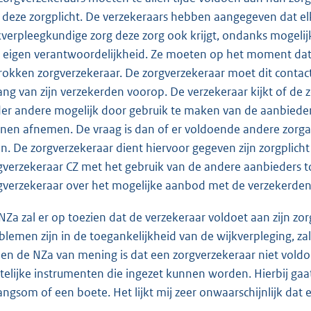
 deze zorgplicht. De verzekeraars hebben aangegeven dat e
kverpleegkundige zorg deze zorg ook krijgt, ondanks mogeli
 eigen verantwoordelijkheid. Ze moeten op het moment dat h
rokken zorgverzekeraar. De zorgverzekeraar moet dit contac
ang van zijn verzekerden voorop. De verzekeraar kijkt of de z
er andere mogelijk door gebruik te maken van de aanbiede
nen afnemen. De vraag is dan of er voldoende andere zorg
n. De zorgverzekeraar dient hiervoor gegeven zijn zorgplicht 
gverzekeraar CZ met het gebruik van de andere aanbieders 
gverzekeraar over het mogelijke aanbod met de verzekerde
NZa zal er op toezien dat de verzekeraar voldoet aan zijn zor
blemen zijn in de toegankelijkheid van de wijkverpleging, za
ien de NZa van mening is dat een zorgverzekeraar niet voldoe
telijke instrumenten die ingezet kunnen worden. Hierbij gaa
ngsom of een boete. Het lijkt mij zeer onwaarschijnlijk dat 