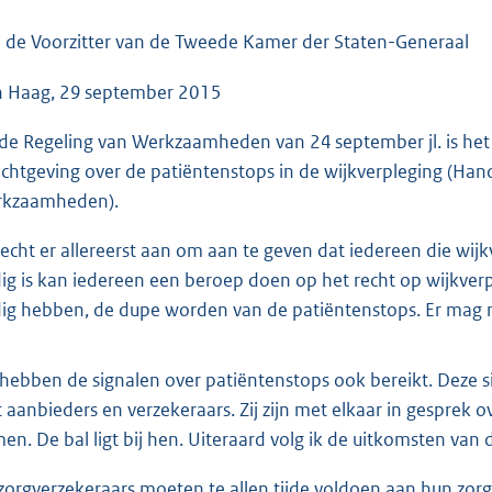
o
o
 de Voorzitter van de Tweede Kamer der Staten-Generaal
t
 Haag, 29 september 2015
t
e
 de Regeling van Werkzaamheden van 24 september jl. is het
:
ichtgeving over de patiëntenstops in de wijkverpleging (Hand
4
kzaamheden).
3
K
hecht er allereerst aan om aan te geven dat iedereen die wijkv
b
ig is kan iedereen een beroep doen op het recht op wijkverpl
ig hebben, de dupe worden van de patiëntenstops. Er mag n
 hebben de signalen over patiëntenstops ook bereikt. Deze si
 aanbieders en verzekeraars. Zij zijn met elkaar in gesprek 
en. De bal ligt bij hen. Uiteraard volg ik de uitkomsten van
zorgverzekeraars moeten te allen tijde voldoen aan hun zorg