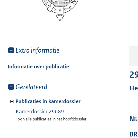
Toon
Extra informatie
meer
van:
Informatie over publicatie
2
Toon
Gerelateerd
He
meer
van:
Publicaties in kamerdossier
Kamerdossier 29689
Nr
Toon alle publicaties in het hoofddossier
BR