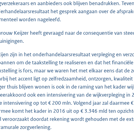
gverzekeraars en aanbieders ook blijven benadrukken. Tevens
erhandelaarsresultaat het gesprek aangaan over de afspra
enteel worden nageleefd.
rouw Keijzer heeft gevraagd naar de consequentie van ste
uinigingen.
tijen zijn in het onderhandelaarsresultaat verpleging en verz
pannen om de taakstelling te realiseren en dat het financiël
kstelling is fors, maar we waren het met elkaar eens dat d
rbij het accent ligt op zelfredzaamheid, ontzorgen, kwalite
ger thuis blijven wonen is ook in de raming van het kader wij
eerakkoord ook een intensivering van de wijkverpleging in
e intensivering op tot € 200 mln. Volgend jaar zal daarmee €
rmee komt het kader in 2016 uit op € 3.346 mld ten opzichte
l veroorzaakt doordat rekening wordt gehouden met de ext
ramurale zorgverlening.