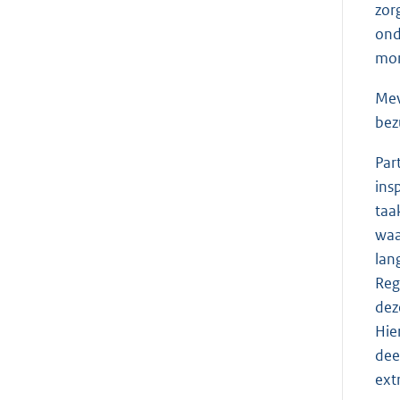
zor
ond
mom
Mev
bez
Par
ins
taa
waa
lan
Reg
dez
Hie
dee
ext