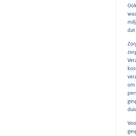
Ook
waa
mil
dat
Zor
zor
Ver
kos
ver
om 
per
ges
dui
Voo
ges