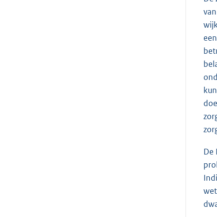
van
wij
een
bet
bel
ond
kun
doe
zor
zor
De 
pro
Ind
wet
dwa