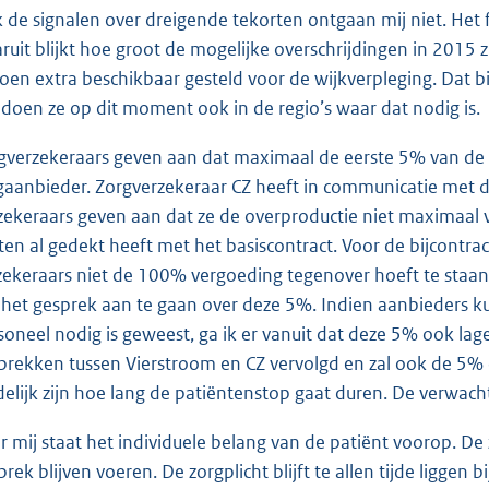
 de signalen over dreigende tekorten ontgaan mij niet. Het fei
ruit blijkt hoe groot de mogelijke overschrijdingen in 2015 zi
joen extra beschikbaar gesteld voor de wijkverpleging. Dat b
 doen ze op dit moment ook in de regio’s waar dat nodig is.
gverzekeraars geven aan dat maximaal de eerste 5% van de ov
gaanbieder. Zorgverzekeraar CZ heeft in communicatie met 
zekeraars geven aan dat ze de overproductie niet maximaal 
ten al gedekt heeft met het basiscontract. Voor de bijcontr
zekeraars niet de 100% vergoeding tegenover hoeft te staan
het gesprek aan te gaan over deze 5%. Indien aanbieders ku
soneel nodig is geweest, ga ik er vanuit dat deze 5% ook l
prekken tussen Vierstroom en CZ vervolgd en zal ook de 5% 
delijk zijn hoe lang de patiëntenstop gaat duren. De verwacht
r mij staat het individuele belang van de patiënt voorop. 
prek blijven voeren. De zorgplicht blijft te allen tijde liggen 