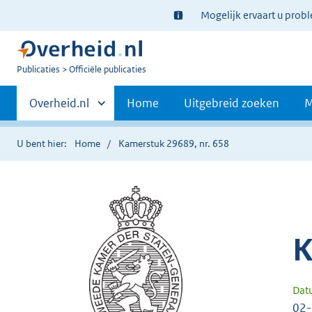
Ter
Mogelijk ervaart u prob
informatie:
U
Publicaties
Officiële publicaties
bent
Primaire
nu
Andere
Overheid.nl
Home
Uitgebreid zoeken
M
hier:
sites
navigatie
binnen
U bent hier:
Home
Kamerstuk 29689, nr. 658
K
Dat
02-