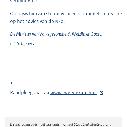
verminderen.
Op basis hiervan sturen wij u een inhoudelijke reactie
op het advies van de NZa.
De Minister van Volksgezondheid, Welzijn en Sport,
E.I.
Schippers
1
Raadpleegbaar via
E
www.tweedekamer.nl
x
t
e
r
Disclaimer
De hier aangeboden pdf-bestanden van het Staatsblad, Staatscourant,