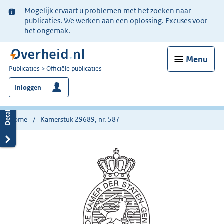
Ter
Mogelijk ervaart u problemen met het zoeken naar
informatie:
publicaties. We werken aan een oplossing. Excuses voor
het ongemak.
Menu
U
Publicaties
Officiële publicaties
bent
Inloggen
nu
hier:
Home
Kamerstuk 29689, nr. 587