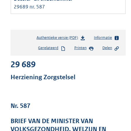
29689 nr. 587
Authentieke versie (PDF)
b
Informatie
e
Gerelateerd
Printen
Delen
s
t
29 689
a
n
d
Herziening Zorgstelsel
s
g
r
o
Nr. 587
o
t
t
BRIEF VAN DE MINISTER VAN
e
VOLKSGEZONDHEID, WELZIJN EN
: