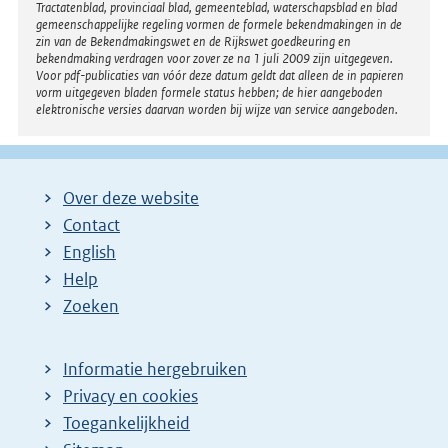
Tractatenblad, provinciaal blad, gemeenteblad, waterschapsblad en blad
n
gemeenschappelijke regeling vormen de formele bekendmakingen in de
e
zin van de Bekendmakingswet en de Rijkswet goedkeuring en
bekendmaking verdragen voor zover ze na 1 juli 2009 zijn uitgegeven.
l
Voor pdf-publicaties van vóór deze datum geldt dat alleen de in papieren
i
vorm uitgegeven bladen formele status hebben; de hier aangeboden
elektronische versies daarvan worden bij wijze van service aangeboden.
n
k
:
Over deze website
Contact
English
Help
Zoeken
Informatie hergebruiken
Privacy en cookies
Toegankelijkheid