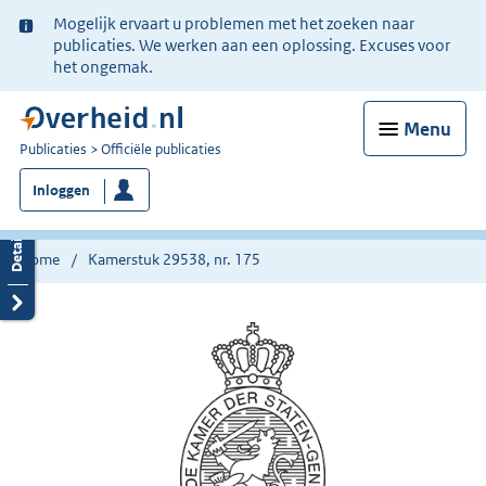
Ter
Mogelijk ervaart u problemen met het zoeken naar
informatie:
publicaties. We werken aan een oplossing. Excuses voor
het ongemak.
Menu
U
Publicaties
Officiële publicaties
bent
Inloggen
nu
hier:
Home
Kamerstuk 29538, nr. 175