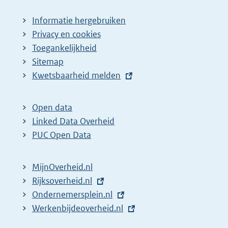
Informatie hergebruiken
Privacy en cookies
Toegankelijkheid
Sitemap
E
Kwetsbaarheid melden
x
t
Open data
e
Linked Data Overheid
r
PUC Open Data
n
e
MijnOverheid.nl
l
E
Rijksoverheid.nl
i
x
E
Ondernemersplein.nl
n
t
x
E
Werkenbijdeoverheid.nl
k
e
t
x
: