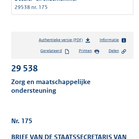
29538 nr. 175
Authentieke versie (PDF)
b
Informatie
e
Gerelateerd
Printen
Delen
s
t
29 538
a
n
d
Zorg en maatschappelijke
s
ondersteuning
g
r
o
o
t
Nr. 175
t
e
BRIEF VAN DE STAATSSECRETARIS VAN
: