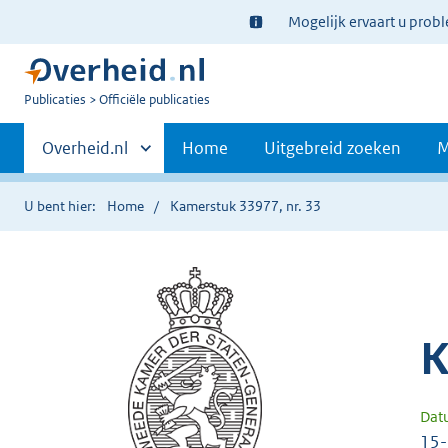
Ter
Mogelijk ervaart u prob
informatie:
U
Publicaties
Officiële publicaties
bent
Primaire
nu
Andere
Overheid.nl
Home
Uitgebreid zoeken
M
hier:
sites
navigatie
binnen
U bent hier:
Home
Kamerstuk 33977, nr. 33
K
Dat
15-