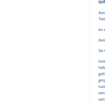
Gri
Aan
Tiel
en 
Aan
De
Goe
heb
geï
ges
nam
van
van 