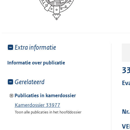
Toon
Extra informatie
meer
van:
Informatie over publicatie
3
Toon
Gerelateerd
Ev
meer
van:
Publicaties in kamerdossier
Kamerdossier 33977
Nr.
Toon alle publicaties in het hoofddossier
VE