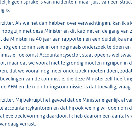
delijk geen sprake is van incidenten, maar juist van een stru
g is.
rzitter. Als we het dan hebben over verwachtingen, kan ik a
t hoog zijn met deze Minister en dit kabinet en de gang van 
t de Minister na 40 jaar aan rapporten en een duidelijke an
lt nóg een commissie in om nogmaals onderzoek te doen en 
missie Toekomst Accountancysector, staat opeens weliswaar d
tor, maar dat we vooral niet te grondig moeten ingrijpen in d
en, dat we vooral nog meer onderzoek moeten doen, zodat er
bevelingen van de commissie, die deze Minister zelf heeft in
 de AFM en de monitoringscommissie. Is dat toevallig, vraag i
rzitter. Mij bekruipt het gevoel dat de Minister eigenlijk al v
te accountancykantoren en dat hij ook weinig wil doen om
atieve beeldvorming daardoor. Ik heb daarom een aantal vrag
 vandaag verrast.