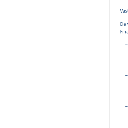
Vas
De 
Fin
–
–
–