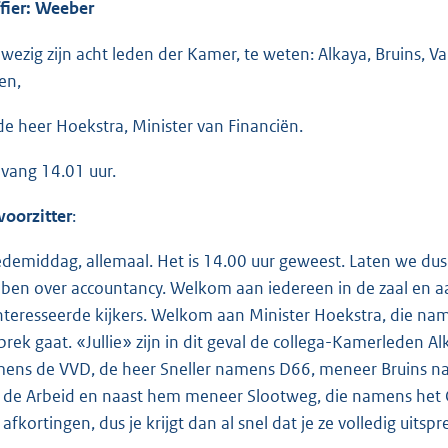
ffier: Weeber
wezig zijn acht leden der Kamer, te weten: Alkaya, Bruins, Va
en,
de heer Hoekstra, Minister van Financiën.
vang 14.01 uur.
voorzitter
:
demiddag, allemaal. Het is 14.00 uur geweest. Laten we du
ben over accountancy. Welkom aan iedereen in de zaal en aan
nteresseerde kijkers. Welkom aan Minister Hoekstra, die name
prek gaat. «Jullie» zijn in dit geval de collega-Kamerleden Al
ens de VVD, de heer Sneller namens D66, meneer Bruins na
 de Arbeid en naast hem meneer Slootweg, die namens het C
afkortingen, dus je krijgt dan al snel dat je ze volledig uitspr