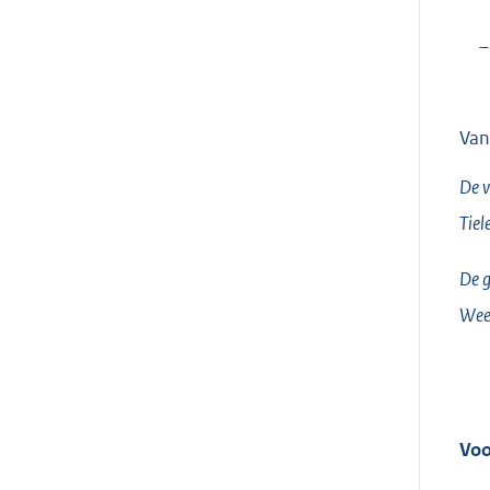
–
Van
De v
Tiel
De g
Wee
Voo