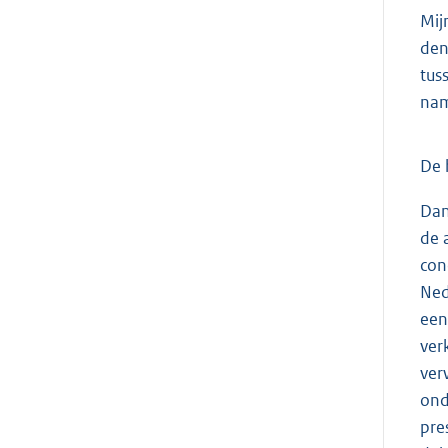
Mij
den
tus
nam
De 
Dan
de 
con
Ned
een
ver
ver
ond
pre