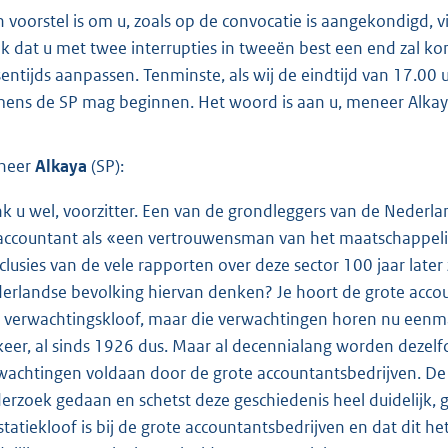
n voorstel is om u, zoals op de convocatie is aangekondigd, v
k dat u met twee interrupties in tweeën best een end zal ko
sentijds aanpassen. Tenminste, als wij de eindtijd van 17.00 
ens de SP mag beginnen. Het woord is aan u, meneer Alkay
heer
Alkaya
(SP):
k u wel, voorzitter. Een van de grondleggers van de Nederl
accountant als «een vertrouwensman van het maatschappelijk 
clusies van de vele rapporten over deze sector 100 jaar later 
erlandse bevolking hiervan denken? Je hoort de grote accoun
 verwachtingskloof, maar die verwachtingen horen nu eenm
keer, al sinds 1926 dus. Maar al decennialang worden dezel
wachtingen voldaan door de grote accountantsbedrijven. De 
erzoek gedaan en schetst deze geschiedenis heel duidelijk, g
statiekloof is bij de grote accountantsbedrijven en dat dit he