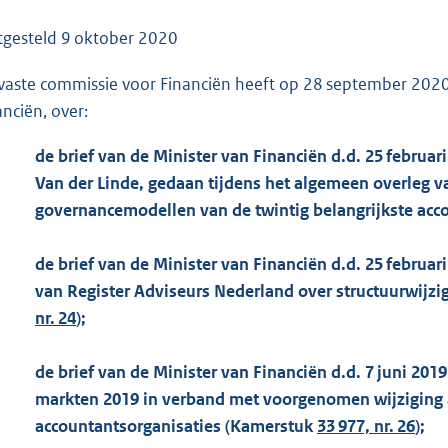
o
o
tgesteld
9 oktober 2020
t
vaste commissie voor Financiën heeft op 28 september 2020
t
anciën, over:
e
:
de brief van de Minister van Financiën d.d. 25 februari
1
Van der Linde, gedaan tijdens het algemeen overleg v
6
governancemodellen van de twintig belangrijkste acc
0
K
de brief van de Minister van Financiën d.d. 25 februari
b
van Register Adviseurs Nederland over structuurwijz
nr. 24
);
de brief van de Minister van Financiën d.d. 7 juni 201
markten 2019 in verband met voorgenomen wijziging ar
accountantsorganisaties (Kamerstuk
33 977, nr. 26
);