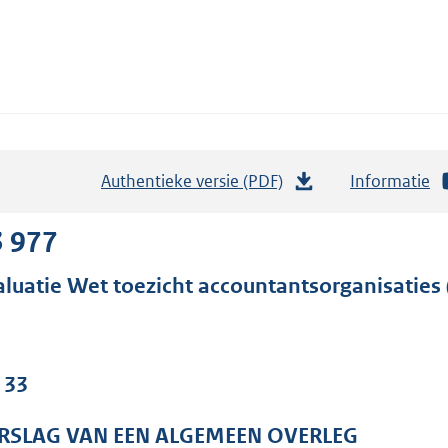
Authentieke versie (PDF)
b
Informatie
e
s
3 977
t
aluatie Wet toezicht accountantsorganisaties
a
n
d
s
 33
g
r
RSLAG VAN EEN ALGEMEEN OVERLEG