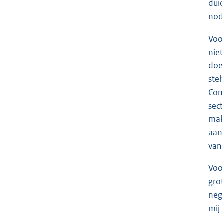
dui
nodi
Voo
nie
doe
ste
Com
sec
mak
aan
van
Voo
gro
neg
mij