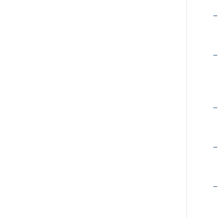
–
–
–
–
–