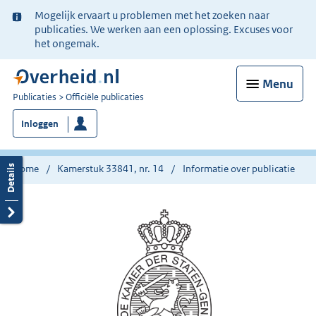
Ter
Mogelijk ervaart u problemen met het zoeken naar
informatie:
publicaties. We werken aan een oplossing. Excuses voor
het ongemak.
Menu
U
Publicaties
Officiële publicaties
bent
Inloggen
nu
hier:
Home
Kamerstuk 33841, nr. 14
Informatie over publicatie