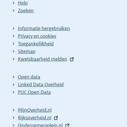
Help
Zoeken
Informatie hergebruiken
Privacy en cookies
Toegankelijkheid
Sitemap
E
Kwetsbaarheid melden
x
t
Open data
e
Linked Data Overheid
r
PUC Open Data
n
e
MijnOverheid.nl
l
E
Rijksoverheid.nl
i
x
E
Ondernemersplein.nl