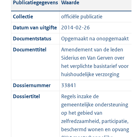
Publicatiegegevens
Waarde
a
t
t
a
c
i
:
e
t
t
n
a
i
t
a
c
4
:
e
t
Collectie
officiële publicatie
d
n
e
i
t
a
2
8
:
e
Datum van uitgifte
2014-02-26
s
d
i
e
i
t
K
K
8
:
g
s
Documentstatus
Opgemaakt na onopgemaakt
n
i
e
i
b
b
K
3
r
g
f
n
i
e
b
K
Documenttitel
Amendement van de leden
o
r
o
f
n
i
b
Siderius en Van Gerven over
o
o
r
o
f
n
het verplichte basistarief voor
t
o
m
r
o
f
huishoudelijke verzorging
t
t
a
m
r
o
Dossiernummer
33841
e
t
a
a
m
r
:
e
Dossiertitel
Regels inzake de
t
a
a
m
2
:
gemeentelijke ondersteuning
t
a
a
K
2
op het gebied van
t
a
b
K
zelfredzaamheid, participatie,
t
b
beschermd wonen en opvang