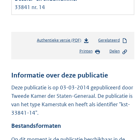
33841 nr. 14
Authentieke versie (PDF)
b
Gerelateerd
e
Printen
Delen
s
t
a
n
Informatie over deze publicatie
d
s
Deze publicatie is op 03-03-2014 gepubliceerd door
g
Tweede Kamer der Staten-Generaal. De publicatie is
r
van het type Kamerstuk en heeft als identifier "kst-
o
33841-14".
o
t
Bestandsformaten
t
e
Op dit moment is de publicatie beschikbaar in de
: