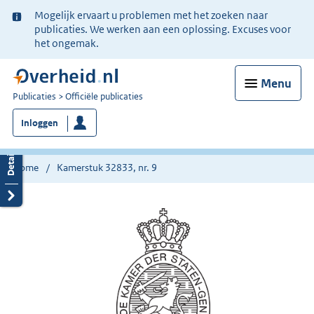
Ter
Mogelijk ervaart u problemen met het zoeken naar
informatie:
publicaties. We werken aan een oplossing. Excuses voor
het ongemak.
Menu
U
Publicaties
Officiële publicaties
bent
Inloggen
nu
hier:
Home
Kamerstuk 32833, nr. 9