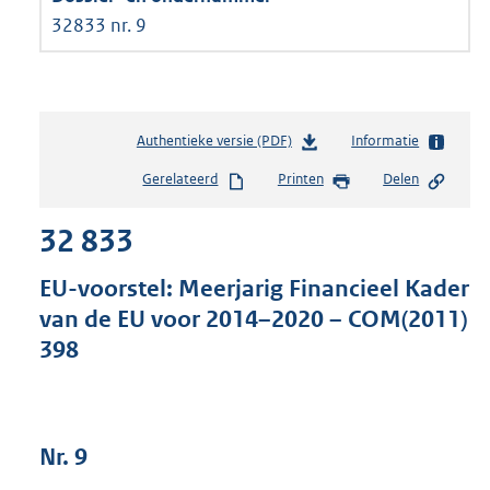
32833 nr. 9
Authentieke versie (PDF)
b
Informatie
e
Gerelateerd
Printen
Delen
s
t
32 833
a
n
d
EU-voorstel: Meerjarig Financieel Kader
s
van de EU voor 2014–2020 – COM(2011)
g
398
r
o
o
t
t
Nr. 9
e
: