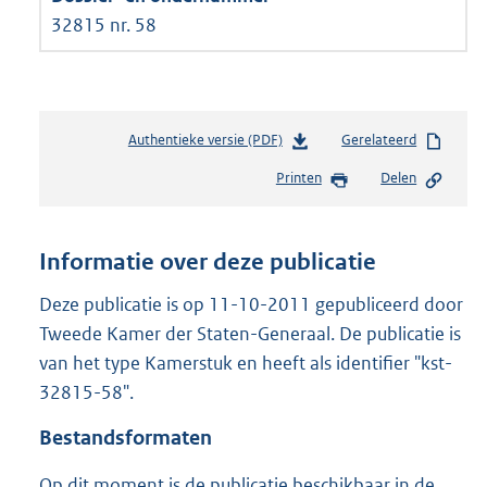
32815 nr. 58
Authentieke versie (PDF)
b
Gerelateerd
e
Printen
Delen
s
t
a
n
Informatie over deze publicatie
d
s
Deze publicatie is op 11-10-2011 gepubliceerd door
g
Tweede Kamer der Staten-Generaal. De publicatie is
r
van het type Kamerstuk en heeft als identifier "kst-
o
32815-58".
o
t
Bestandsformaten
t
e
Op dit moment is de publicatie beschikbaar in de
: