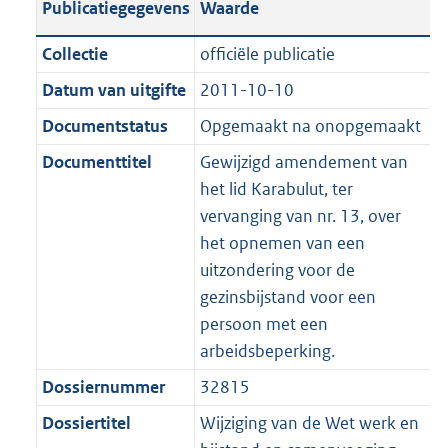
Publicatiegegevens
Waarde
a
t
t
a
c
i
:
e
t
t
n
a
i
t
a
c
4
:
e
t
Collectie
officiële publicatie
d
n
e
i
t
a
2
1
:
e
Datum van uitgifte
2011-10-10
s
d
i
e
i
t
K
0
5
:
g
s
Documentstatus
Opgemaakt na onopgemaakt
n
i
e
i
b
K
K
2
r
g
f
n
i
e
b
b
K
Documenttitel
Gewijzigd amendement van
o
r
o
f
n
i
b
het lid Karabulut, ter
o
o
r
o
f
n
vervanging van nr. 13, over
t
o
m
r
o
f
het opnemen van een
t
t
a
m
r
o
uitzondering voor de
e
t
a
a
m
r
gezinsbijstand voor een
:
e
t
a
a
m
persoon met een
2
:
t
a
a
arbeidsbeperking.
K
2
t
a
Dossiernummer
32815
b
K
t
b
Dossiertitel
Wijziging van de Wet werk en