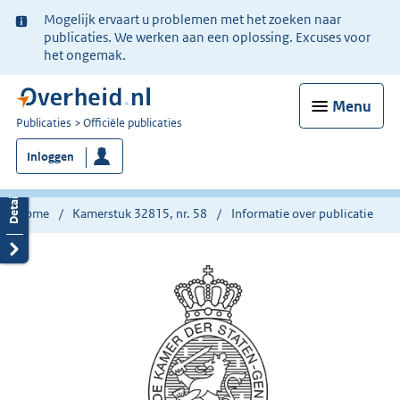
Ter
Mogelijk ervaart u problemen met het zoeken naar
informatie:
publicaties. We werken aan een oplossing. Excuses voor
het ongemak.
Menu
U
Publicaties
Officiële publicaties
bent
Inloggen
nu
hier:
Home
Kamerstuk 32815, nr. 58
Informatie over publicatie