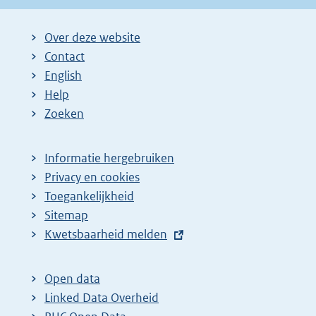
Over deze website
Contact
English
Help
Zoeken
Informatie hergebruiken
Privacy en cookies
Toegankelijkheid
Sitemap
E
Kwetsbaarheid melden
x
t
Open data
e
Linked Data Overheid
r