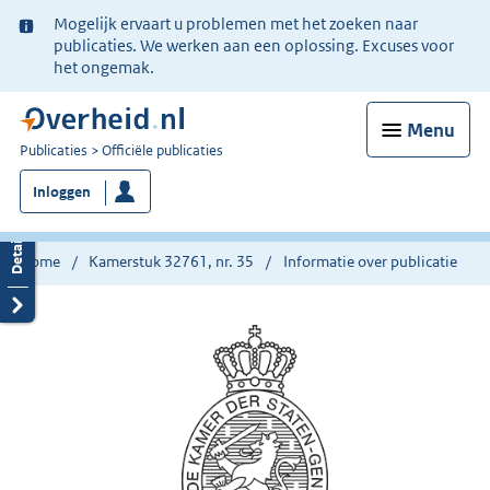
Ter
Mogelijk ervaart u problemen met het zoeken naar
informatie:
publicaties. We werken aan een oplossing. Excuses voor
het ongemak.
Menu
U
Publicaties
Officiële publicaties
bent
Inloggen
nu
hier:
Home
Kamerstuk 32761, nr. 35
Informatie over publicatie