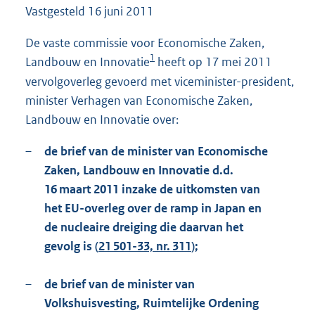
Vastgesteld
16 juni 2011
9
1
K
De vaste commissie voor Economische Zaken,
b
1
Landbouw en Innovatie
heeft op 17 mei 2011
vervolgoverleg gevoerd met viceminister-president,
minister Verhagen van Economische Zaken,
Landbouw en Innovatie over:
–
de brief van de minister van Economische
Zaken, Landbouw en Innovatie d.d.
16 maart 2011 inzake de uitkomsten van
het EU-overleg over de ramp in Japan en
de nucleaire dreiging die daarvan het
gevolg is (
21 501-33, nr. 311
);
–
de brief van de minister van
Volkshuisvesting, Ruimtelijke Ordening