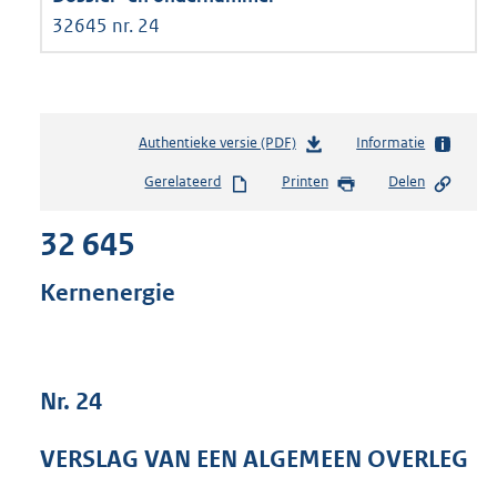
32645 nr. 24
Authentieke versie (PDF)
b
Informatie
e
Gerelateerd
Printen
Delen
s
t
32 645
a
n
d
Kernenergie
s
g
r
o
Nr. 24
o
t
t
VERSLAG VAN EEN ALGEMEEN OVERLEG
e
: