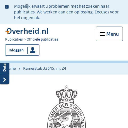
Ter
Mogelijk ervaart u problemen met het zoeken naar
informatie:
publicaties. We werken aan een oplossing. Excuses voor
het ongemak.
Menu
U
Publicaties
Officiële publicaties
bent
Inloggen
nu
hier:
Home
Kamerstuk 32645, nr. 24