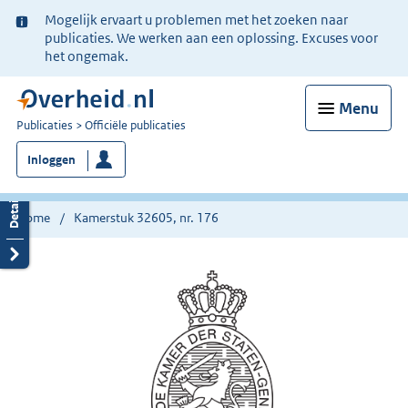
Ter
Mogelijk ervaart u problemen met het zoeken naar
informatie:
publicaties. We werken aan een oplossing. Excuses voor
het ongemak.
Menu
U
Publicaties
Officiële publicaties
bent
Inloggen
nu
hier:
Home
Kamerstuk 32605, nr. 176