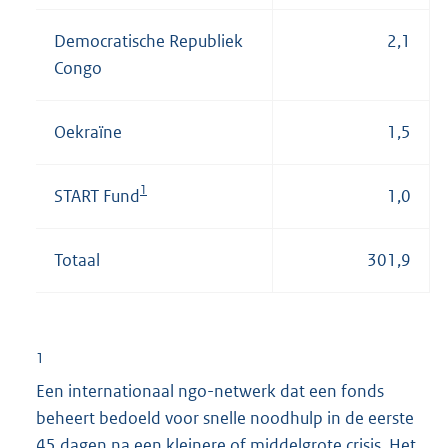
Democratische Republiek
2,1
Congo
Oekraïne
1,5
1
START Fund
1,0
Totaal
301,9
1
Een internationaal ngo-netwerk dat een fonds
beheert bedoeld voor snelle noodhulp in de eerste
45 dagen na een kleinere of middelgrote crisis. Het