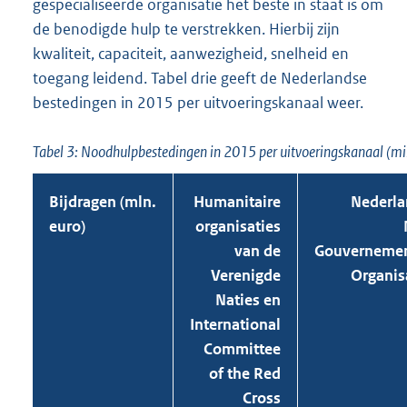
gespecialiseerde organisatie het beste in staat is om
de benodigde hulp te verstrekken. Hierbij zijn
kwaliteit, capaciteit, aanwezigheid, snelheid en
toegang leidend. Tabel drie geeft de Nederlandse
bestedingen in 2015 per uitvoeringskanaal weer.
Tabel 3: Noodhulpbestedingen in 2015 per uitvoeringskanaal (mil
Bijdragen (mln.
Humanitaire
Nederla
euro)
organisaties
van de
Gouvernemen
Verenigde
Organis
Naties en
International
Committee
of the Red
Cross