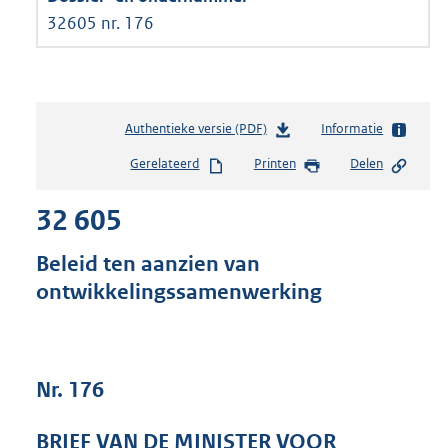
32605 nr. 176
Authentieke versie (PDF)
b
Informatie
e
Gerelateerd
Printen
Delen
s
t
32 605
a
n
d
Beleid ten aanzien van
s
ontwikkelingssamenwerking
g
r
o
o
t
Nr. 176
t
e
BRIEF VAN DE MINISTER VOOR
: