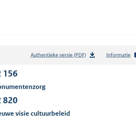
Authentieke versie (PDF)
b
Informatie
e
s
2 156
t
numentenzorg
a
n
2 820
d
s
euwe visie cultuurbeleid
g
r