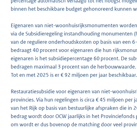
percentage automatisch verlaagd tot het hoogst mogeli
binnen het beschikbare budget gehonoreerd kunnen w
Eigenaren van niet-woonhuisrijksmonumenten worde
via de Subsidieregeling instandhouding monumenten (hi
van de reguliere onderhoudskosten op basis van een 6
bedraagt 40 procent voor eigenaren die hun rijksmonum
eigenaren is het subsidiepercentage 60 procent. De sub
bedragen maximaal 3 procent van de herbouwwaarde. O
Tot en met 2025 is er € 92 miljoen per jaar beschikbaar.
Restauratiesubsidie voor eigenaren van niet-woonhui
provincies. Via hun regelingen is circa € 45 miljoen per 
van het Rijk op basis van bestuurlijke afspraken die in
bedrag wordt door OCW jaarlijks in het Provinciefonds g
om wordt er dus bovenop de matching door veel provin