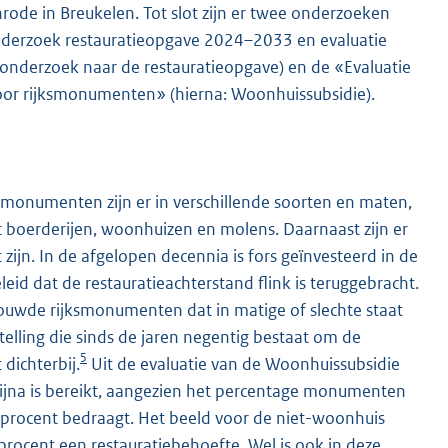
nrode in Breukelen. Tot slot zijn er twee onderzoeken
Onderzoek restauratieopgave 2024–2033 en evaluatie
onderzoek naar de restauratieopgave) en de «Evaluatie
oor rijksmonumenten» (hierna: Woonhuissubsidie).
onumenten zijn er in verschillende soorten en maten,
t boerderijen, woonhuizen en molens. Daarnaast zijn er
ijn. In de afgelopen decennia is fors geïnvesteerd in de
leid dat de restauratieachterstand flink is teruggebracht.
ouwde rijksmonumenten dat in matige of slechte staat
lling die sinds de jaren negentig bestaat om de
5
dichterbij.
Uit de evaluatie van de Woonhuissubsidie
bijna is bereikt, aangezien het percentage monumenten
6 procent bedraagt. Het beeld voor de niet-woonhuis
procent een restauratiebehoefte. Wel is ook in deze