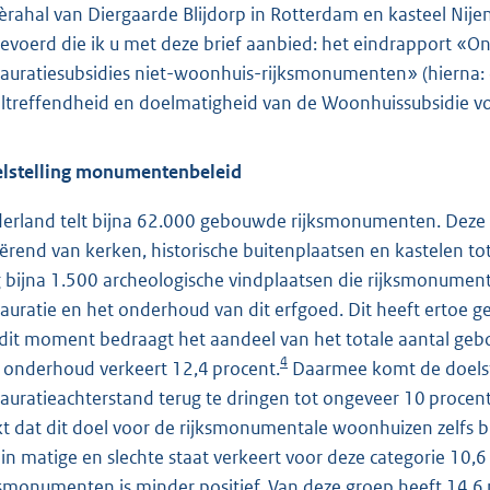
ièrahal van Diergaarde Blijdorp in Rotterdam en kasteel Nije
gevoerd die ik u met deze brief aanbied: het eindrapport «
tauratiesubsidies niet-woonhuis-rijksmonumenten» (hierna: 
ltreffendheid en doelmatigheid van de Woonhuissubsidie v
lstelling monumentenbeleid
erland telt bijna 62.000 gebouwde rijksmonumenten. Deze m
iërend van kerken, historische buitenplaatsen en kastelen to
 bijna 1.500 archeologische vindplaatsen die rijksmonument z
tauratie en het onderhoud van dit erfgoed. Dit heeft ertoe ge
dit moment bedraagt het aandeel van het totale aantal geb
4
 onderhoud verkeert 12,4 procent.
Daarmee komt de doelste
tauratieachterstand terug te dringen tot ongeveer 10 procent 
jkt dat dit doel voor de rijksmonumentale woonhuizen zelfs 
 in matige en slechte staat verkeert voor deze categorie 10,
ksmonumenten is minder positief. Van deze groep heeft 14,6 