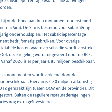
jke subsidiepercentage waarbij alle aanvragen
orden.
n bij onderhoud aan hun monument ondersteund
erna: Sim). De Sim is bestemd voor subsidiëring
-jarig onderhoudsplan. Het subsidiepercentage
ent bedrijfsmatig gebruiken. Voor overige
sidiabele kosten waarover subsidie wordt verstrekt
ok deze regeling wordt uitgevoerd door de RCE.
 Vanaf 2026 is er per jaar € 85 miljoen beschikbaar.
srijksmonumenten wordt verleend door de
jaar beschikbaar. Hiervan is € 20 miljoen afkomstig
 2012 gemaakt zijn tussen OCW en de provincies. Dit
estort. Buiten de reguliere restauratieregelingen
cies nog extra geïnvesteerd.