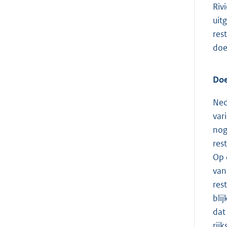
Riv
uit
res
doe
Doe
Ned
var
nog
res
Op 
van
res
bli
dat
rij