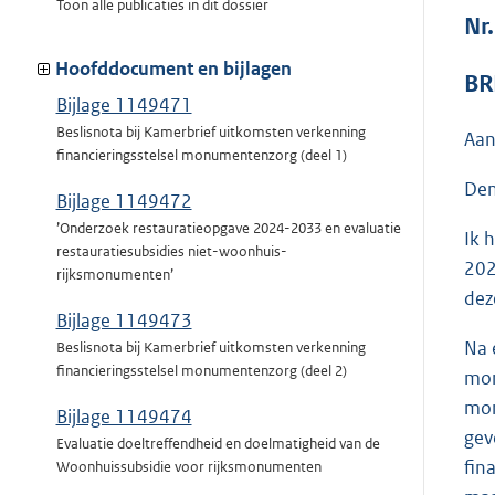
Toon alle publicaties in dit dossier
Nr
Hoofddocument en bijlagen
BR
Bijlage 1149471
Beslisnota bij Kamerbrief uitkomsten verkenning
Aan
financieringsstelsel monumentenzorg (deel 1)
Den
Bijlage 1149472
’Onderzoek restauratieopgave 2024-2033 en evaluatie
Ik 
restauratiesubsidies niet-woonhuis-
202
rijksmonumenten’
dez
Bijlage 1149473
Na 
Beslisnota bij Kamerbrief uitkomsten verkenning
financieringsstelsel monumentenzorg (deel 2)
mon
mon
Bijlage 1149474
gev
Evaluatie doeltreffendheid en doelmatigheid van de
fin
Woonhuissubsidie voor rijksmonumenten