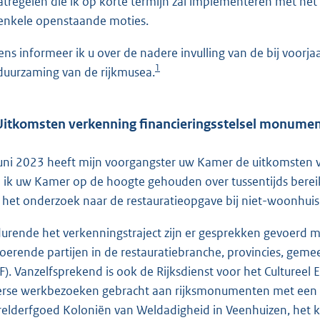
tregelen die ik op korte termijn zal implementeren met het 
enkele openstaande moties.
ens informeer ik u over de nadere invulling van de bij voo
1
duurzaming van de rijkmusea.
Uitkomsten verkenning financieringsstelsel monume
juni 2023 heeft mijn voorgangster uw Kamer de uitkomsten va
 ik uw Kamer op de hoogte gehouden over tussentijds bereikt
 het onderzoek naar de restauratieopgave bij niet-woonh
urende het verkenningstraject zijn er gesprekken gevoerd
voerende partijen in de restauratiebranche, provincies, gem
F). Vanzelfsprekend is ook de Rijksdienst voor het Cultureel
erse werkbezoeken gebracht aan rijksmonumenten met een g
elderfgoed Koloniën van Weldadigheid in Veenhuizen, het kl