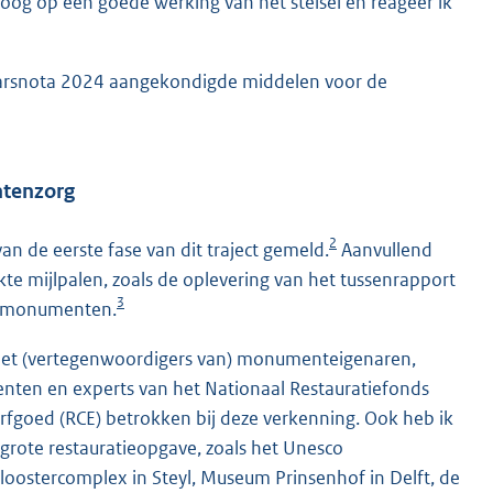
oog op een goede werking van het stelsel en reageer ik
rjaarsnota 2024 aangekondigde middelen voor de
ntenzorg
2
n de eerste fase van dit traject gemeld.
Aanvullend
e mijlpalen, zoals de oplevering van het tussenrapport
3
uismonumenten.
 met (vertegenwoordigers van) monumenteigenaren,
eenten en experts van het Nationaal Restauratiefonds
 Erfgoed (RCE) betrokken bij deze verkenning. Ook heb ik
rote restauratieopgave, zoals het Unesco
oostercomplex in Steyl, Museum Prinsenhof in Delft, de