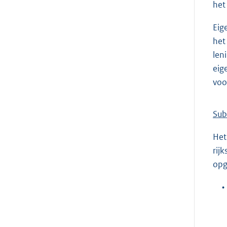
het
Eig
het
len
eig
voo
Sub
Het
rij
opg
•