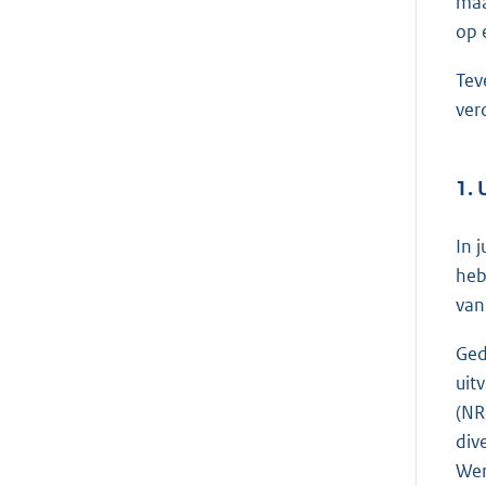
maa
op 
Tev
ver
1. 
In 
heb
van
Ged
uit
(NR
div
Wer