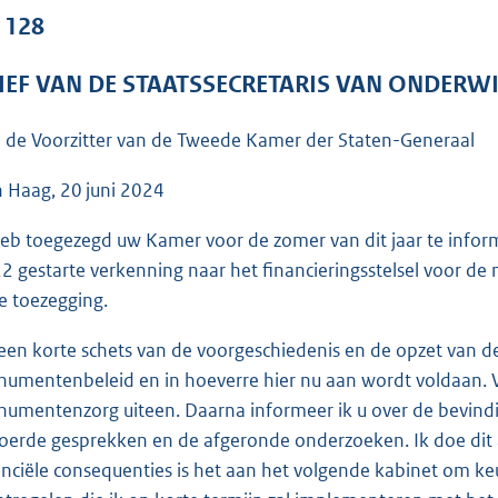
o
. 128
o
t
IEF VAN DE STAATSSECRETARIS VAN ONDERW
t
e
 de Voorzitter van de Tweede Kamer der Staten-Generaal
:
7
 Haag, 20 juni 2024
1
heb toegezegd uw Kamer voor de zomer van dit jaar te infor
K
2 gestarte verkenning naar het financieringsstelsel voor de
b
e toezegging.
een korte schets van de voorgeschiedenis en de opzet van de 
umentenbeleid en in hoeverre hier nu aan wordt voldaan. Ver
umentenzorg uiteen. Daarna informeer ik u over de bevind
oerde gesprekken en de afgeronde onderzoeken. Ik doe dit 
anciële consequenties is het aan het volgende kabinet om ke