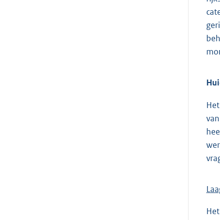
cat
ger
beh
mon
Hui
Het
van
hee
wer
vra
Laa
Het