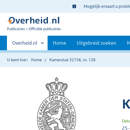
Ter
Mogelijk ervaart u prob
informatie:
U
Publicaties
Officiële publicaties
bent
Primaire
nu
Andere
Overheid.nl
Home
Uitgebreid zoeken
M
hier:
sites
navigatie
binnen
U bent hier:
Home
Kamerstuk 32156, nr. 128
K
Dat
25-