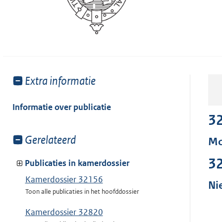
Toon
Extra informatie
meer
van:
Informatie over publicatie
3
Toon
Gerelateerd
Mo
meer
3
van:
Publicaties in kamerdossier
Kamerdossier 32156
Ni
Toon alle publicaties in het hoofddossier
Kamerdossier 32820