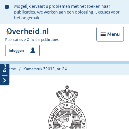
Ter
Mogelijk ervaart u problemen met het zoeken naar
informatie:
publicaties. We werken aan een oplossing. Excuses voor
het ongemak.
Menu
U
Publicaties
Officiële publicaties
bent
Inloggen
nu
hier:
Home
Kamerstuk 32012, nr. 24