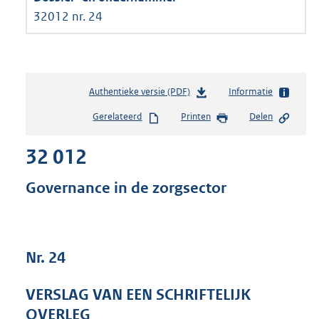
32012 nr. 24
Authentieke versie (PDF)
b
Informatie
e
Gerelateerd
Printen
Delen
s
t
32 012
a
n
d
Governance in de zorgsector
s
g
r
o
Nr. 24
o
t
t
VERSLAG VAN EEN SCHRIFTELIJK
e
OVERLEG
: