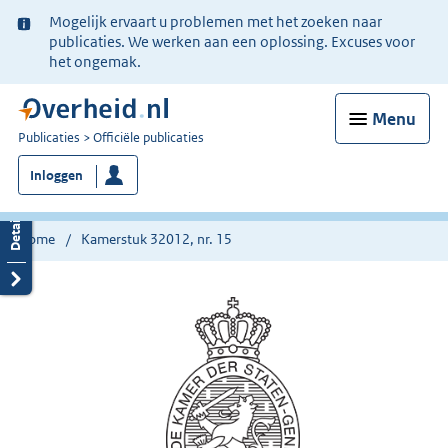
Ter
Mogelijk ervaart u problemen met het zoeken naar
informatie:
publicaties. We werken aan een oplossing. Excuses voor
het ongemak.
Menu
U
Publicaties
Officiële publicaties
bent
Inloggen
nu
hier:
Home
Kamerstuk 32012, nr. 15