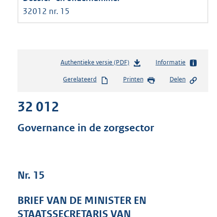
32012 nr. 15
Authentieke versie (PDF)
b
Informatie
e
Gerelateerd
Printen
Delen
s
t
32 012
a
n
d
Governance in de zorgsector
s
g
r
o
Nr. 15
o
t
t
BRIEF VAN DE MINISTER EN
e
STAATSSECRETARIS VAN
: