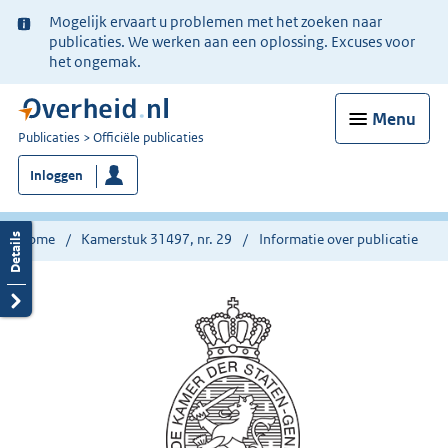
Ter
Mogelijk ervaart u problemen met het zoeken naar
informatie:
publicaties. We werken aan een oplossing. Excuses voor
het ongemak.
Menu
U
Publicaties
Officiële publicaties
bent
Inloggen
nu
hier:
Home
Kamerstuk 31497, nr. 29
Informatie over publicatie