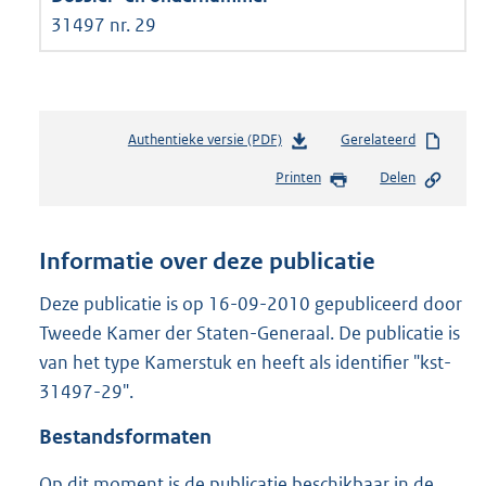
31497 nr. 29
Authentieke versie (PDF)
b
Gerelateerd
e
Printen
Delen
s
t
a
n
Informatie over deze publicatie
d
s
Deze publicatie is op 16-09-2010 gepubliceerd door
g
Tweede Kamer der Staten-Generaal. De publicatie is
r
van het type Kamerstuk en heeft als identifier "kst-
o
31497-29".
o
t
Bestandsformaten
t
e
Op dit moment is de publicatie beschikbaar in de
: