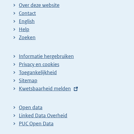
Over deze website
Contact
English
Help
Zoeken
Informatie hergebruiken
Privacy en cookies
Toegankelijkheid
Sitemap
E
Kwetsbaarheid melden
x
t
Open data
e
Linked Data Overheid
r
PUC Open Data
n