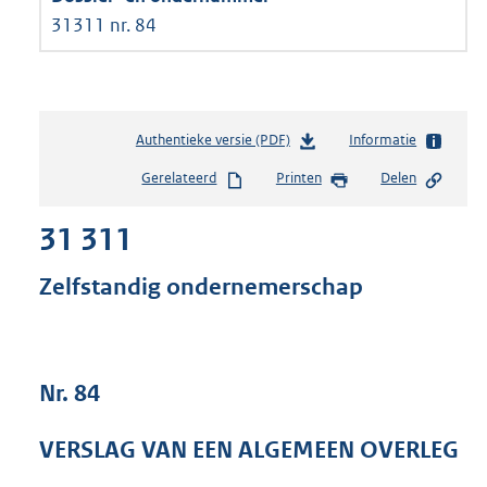
31311 nr. 84
Authentieke versie (PDF)
b
Informatie
e
Gerelateerd
Printen
Delen
s
t
31 311
a
n
d
Zelfstandig ondernemerschap
s
g
r
o
Nr. 84
o
t
t
VERSLAG VAN EEN ALGEMEEN OVERLEG
e
: