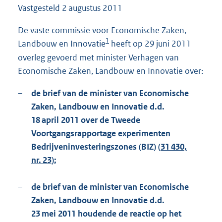
Vastgesteld
2 augustus 2011
1
2
8
De vaste commissie voor Economische Zaken,
K
1
Landbouw en Innovatie
heeft op 29 juni 2011
b
overleg gevoerd met minister Verhagen van
Economische Zaken, Landbouw en Innovatie over:
–
de brief van de minister van Economische
Zaken, Landbouw en Innovatie d.d.
18 april 2011 over de Tweede
Voortgangsrapportage experimenten
Bedrijveninvesteringszones (BIZ) (
31 430,
nr. 23
);
–
de brief van de minister van Economische
Zaken, Landbouw en Innovatie d.d.
23 mei 2011 houdende de reactie op het