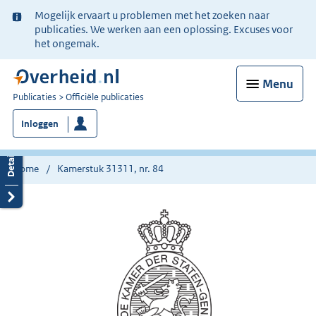
Ter
Mogelijk ervaart u problemen met het zoeken naar
informatie:
publicaties. We werken aan een oplossing. Excuses voor
het ongemak.
Menu
U
Publicaties
Officiële publicaties
bent
Inloggen
nu
hier:
Home
Kamerstuk 31311, nr. 84