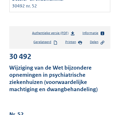
30492 nr. 52
Authentieke versie (PDF)
b
Informatie
e
Gerelateerd
Printen
Delen
s
t
30 492
a
n
d
Wijziging van de Wet bijzondere
s
opnemingen in psychiatrische
g
ziekenhuizen (voorwaardelijke
r
o
machtiging en dwangbehandeling)
o
t
t
e
Nr. 52
: