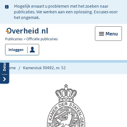
Ter
Mogelijk ervaart u problemen met het zoeken naar
informatie:
publicaties. We werken aan een oplossing. Excuses voor
het ongemak.
Menu
U
Publicaties
Officiële publicaties
bent
Inloggen
nu
hier:
Home
Kamerstuk 30492, nr. 52