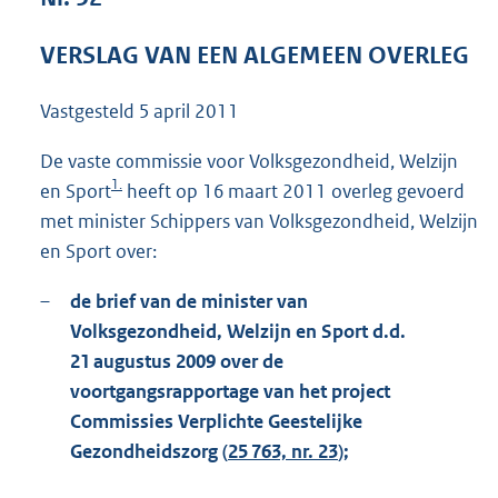
1
3
VERSLAG VAN EEN ALGEMEEN OVERLEG
4
K
Vastgesteld
5 april 2011
b
De vaste commissie voor Volksgezondheid, Welzijn
1.
en Sport
heeft op 16 maart 2011 overleg gevoerd
met minister Schippers van Volksgezondheid, Welzijn
en Sport over:
–
de brief van de minister van
Volksgezondheid, Welzijn en Sport d.d.
21 augustus 2009 over de
voortgangsrapportage van het project
Commissies Verplichte Geestelijke
Gezondheidszorg (
25 763, nr. 23
);