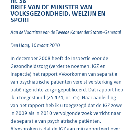
nr. 38
2
BRIEF VAN DE MINISTER VAN
7
VOLKSGEZONDHEID, WELZIJN EN
K
SPORT
b
Aan de Voorzitter van de Tweede Kamer der Staten-Generaal
Den Haag, 10 maart 2010
In december 2008 heeft de Inspectie voor de
Gezondheidszorg (verder te noemen: IGZ en
Inspectie) het rapport «Voorkomen van separatie
van psychiatrische patiënten vereist versterking van
patiëntgerichte zorg» gepubliceerd. Dat rapport heb
ik u toegestuurd (25 424, nr. 75). Naar aanleiding
van het rapport heb ik u toegezegd dat de IGZ zowel
in 2009 als in 2010 vervolgonderzoek verricht naar
de separatie van psychiatrische patiënten.
Afgesproken is dat de IGZ aan mij rapporteert over