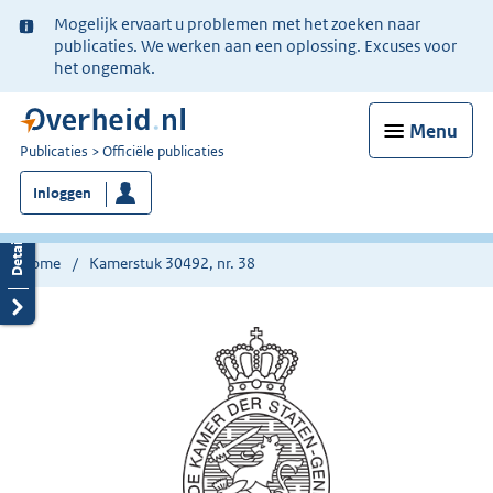
Ter
Mogelijk ervaart u problemen met het zoeken naar
informatie:
publicaties. We werken aan een oplossing. Excuses voor
het ongemak.
Menu
U
Publicaties
Officiële publicaties
bent
Inloggen
nu
hier:
Home
Kamerstuk 30492, nr. 38