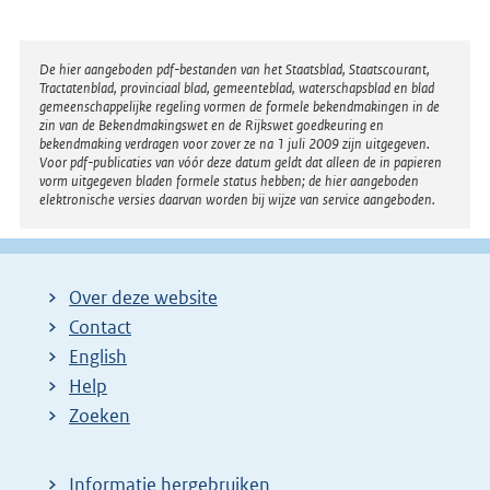
Disclaimer
De hier aangeboden pdf-bestanden van het Staatsblad, Staatscourant,
Tractatenblad, provinciaal blad, gemeenteblad, waterschapsblad en blad
gemeenschappelijke regeling vormen de formele bekendmakingen in de
zin van de Bekendmakingswet en de Rijkswet goedkeuring en
bekendmaking verdragen voor zover ze na 1 juli 2009 zijn uitgegeven.
Voor pdf-publicaties van vóór deze datum geldt dat alleen de in papieren
vorm uitgegeven bladen formele status hebben; de hier aangeboden
elektronische versies daarvan worden bij wijze van service aangeboden.
Over deze website
Contact
English
Help
Zoeken
Informatie hergebruiken