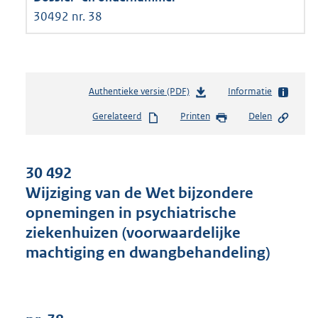
30492 nr. 38
Authentieke versie (PDF)
b
Informatie
e
Gerelateerd
Printen
Delen
s
t
a
n
30 492
d
Wijziging van de Wet bijzondere
s
opnemingen in psychiatrische
g
r
ziekenhuizen (voorwaardelijke
o
machtiging en dwangbehandeling)
o
t
t
e
: