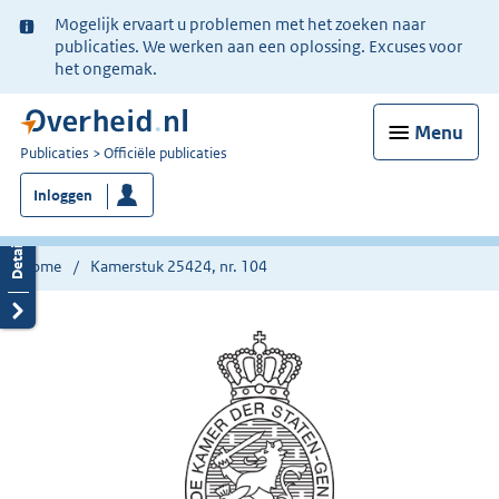
Ter
Mogelijk ervaart u problemen met het zoeken naar
informatie:
publicaties. We werken aan een oplossing. Excuses voor
het ongemak.
Menu
U
Publicaties
Officiële publicaties
bent
Inloggen
nu
hier:
Home
Kamerstuk 25424, nr. 104