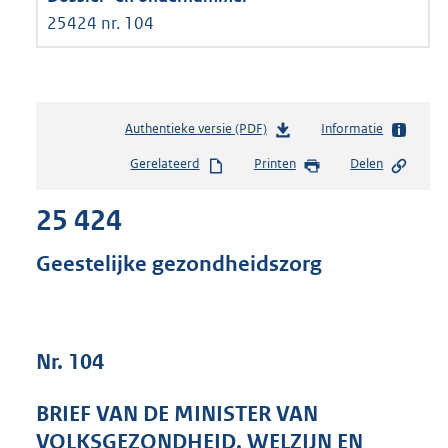
25424 nr. 104
Authentieke versie (PDF)
b
Informatie
e
Gerelateerd
Printen
Delen
s
t
25 424
a
n
d
Geestelijke gezondheidszorg
s
g
r
o
Nr. 104
o
t
t
BRIEF VAN DE MINISTER VAN
e
VOLKSGEZONDHEID, WELZIJN EN
: