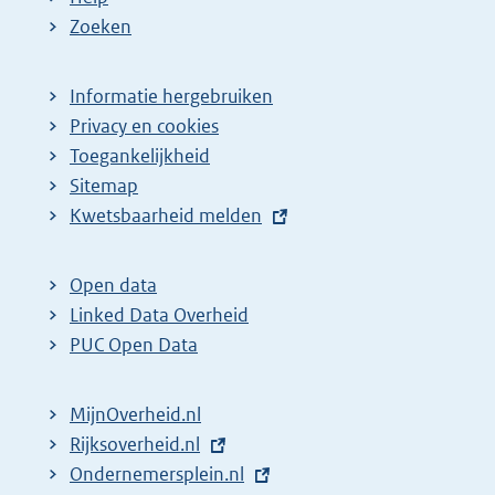
Zoeken
Informatie hergebruiken
Privacy en cookies
Toegankelijkheid
Sitemap
E
Kwetsbaarheid melden
x
t
Open data
e
Linked Data Overheid
r
PUC Open Data
n
e
MijnOverheid.nl
l
E
Rijksoverheid.nl
i
x
E
Ondernemersplein.nl
n