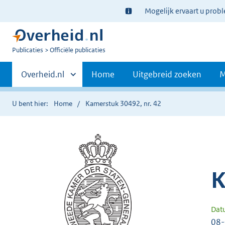
Ter
Mogelijk ervaart u prob
informatie:
U
Publicaties
Officiële publicaties
bent
Primaire
nu
Andere
Overheid.nl
Home
Uitgebreid zoeken
M
hier:
sites
navigatie
binnen
U bent hier:
Home
Kamerstuk 30492, nr. 42
K
Dat
08