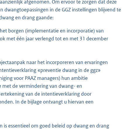
l aanzienlijk afgenomen. Om ervoor te zorgen dat deze
n dwangtoepassingen in de GGZ instellingen blijvend te
n dwang en drang gaande:
 het borgen (implementatie en incorporatie) van
 ook met één jaar verlengd tot en met 31 december
ectaanpak naar het incorporeren van ervaringen
intentieverklaring «preventie dwang in de ggz»
niging voor PAAZ managers) hun ambitie
oe met de vermindering van dwang- en
rtekening van de intentieverklaring door
nden. In de bijlage ontvangt u hiervan een
n is essentieel om goed beleid op dwang en drang