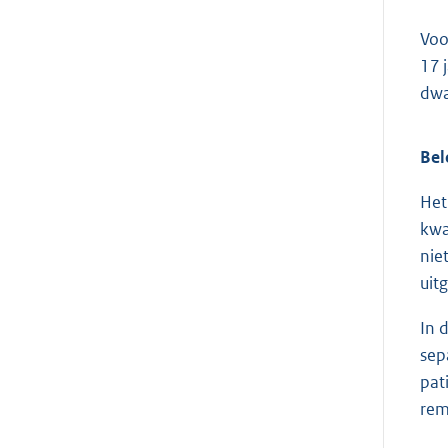
Voo
17 
dwa
Bel
Het
kwa
nie
uit
In 
sep
pat
rem