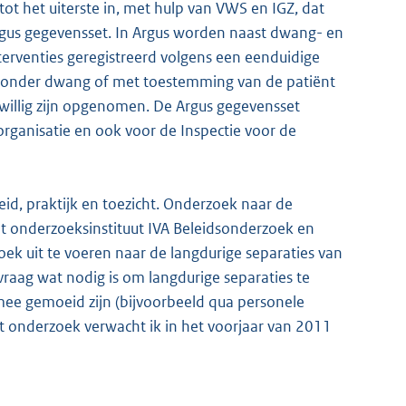
ot het uiterste in, met hulp van VWS en IGZ, dat
gus gegevensset. In Argus worden naast dwang- en
erventies geregistreerd volgens een eenduidige
zij onder dwang of met toestemming van de patiënt
rijwillig zijn opgenomen. De Argus gegevensset
organisatie en ook voor de Inspectie voor de
eid, praktijk en toezicht. Onderzoek naar de
et onderzoeksinstituut IVA Beleidsonderzoek en
ek uit te voeren naar de langdurige separaties van
vraag wat nodig is om langdurige separaties te
mee gemoeid zijn (bijvoorbeeld qua personele
dit onderzoek verwacht ik in het voorjaar van 2011