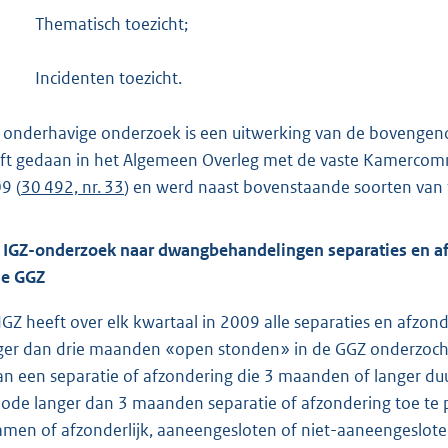
Thematisch toezicht;
Incidenten toezicht.
 onderhavige onderzoek is een uitwerking van de bovengen
ft gedaan in het Algemeen Overleg met de vaste Kamercommi
9 (
30 492, nr. 33
) en werd naast bovenstaande soorten van t
 IGZ-onderzoek naar dwangbehandelingen separaties en a
de GGZ
IGZ heeft over elk kwartaal in 2009 alle separaties en afz
ger dan drie maanden «open stonden» in de GGZ onderzocht. 
van een separatie of afzondering die 3 maanden of langer d
iode langer dan 3 maanden separatie of afzondering toe te p
amen of afzonderlijk, aaneengesloten of niet-aaneengeslote