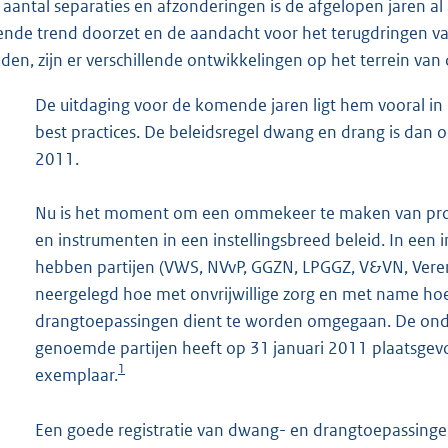
 aantal separaties en afzonderingen is de afgelopen jaren a
ende trend doorzet en de aandacht voor het terugdringen va
den, zijn er verschillende ontwikkelingen op het terrein va
De uitdaging voor de komende jaren ligt hem vooral in
best practices. De beleidsregel dwang en drang is dan
2011.
Nu is het moment om een ommekeer te maken van proj
en instrumenten in een instellingsbreed beleid. In een 
hebben partijen (VWS, NVvP, GGZN, LPGGZ, V&VN, Vere
neergelegd hoe met onvrijwillige zorg en met name h
drangtoepassingen dient te worden omgegaan. De onde
genoemde partijen heeft op 31 januari 2011 plaatsgevo
1
exemplaar.
Een goede registratie van dwang- en drangtoepassinge