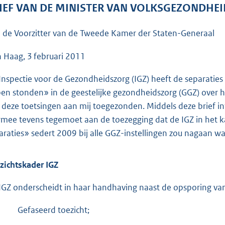
o
IEF VAN DE MINISTER VAN VOLKSGEZONDHEI
o
t
 de Voorzitter van de Tweede Kamer der Staten-Generaal
t
e
 Haag, 3 februari 2011
:
Inspectie voor de Gezondheidszorg (IGZ) heeft de separatie
4
en stonden» in de geestelijke gezondheidszorg (GGZ) over het 
8
 deze toetsingen aan mij toegezonden. Middels deze brief in
K
rmee tevens tegemoet aan de toezegging dat de IGZ in het 
b
araties» sedert 2009 bij alle GGZ-instellingen zou nagaan w
zichtskader IGZ
IGZ onderscheidt in haar handhaving naast de opsporing van s
Gefaseerd toezicht;