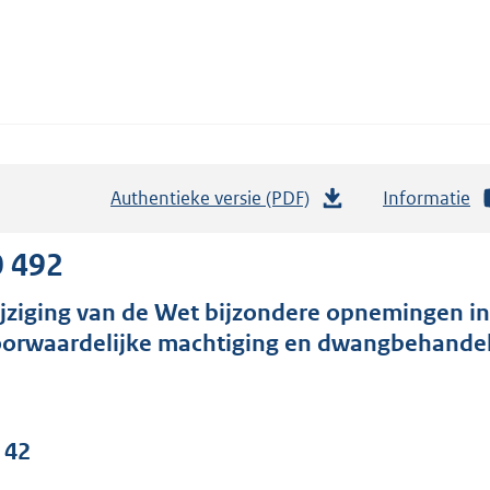
Authentieke versie (PDF)
b
Informatie
e
s
0 492
t
jziging van de Wet bijzondere opnemingen in
a
oorwaardelijke machtiging en dwangbehandel
n
d
s
g
 42
r