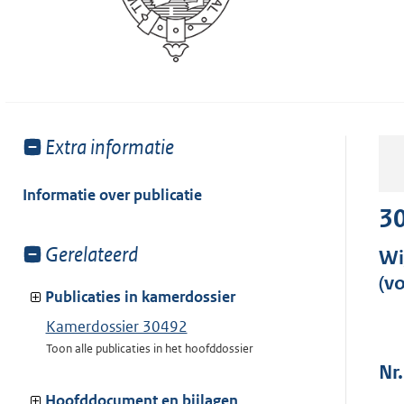
Toon
Extra informatie
meer
van:
Informatie over publicatie
3
Toon
Gerelateerd
Wi
meer
(v
van:
Publicaties in kamerdossier
Kamerdossier 30492
Toon alle publicaties in het hoofddossier
Nr.
Hoofddocument en bijlagen