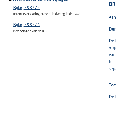
BR
Bijlage 98775
Intentieverklaring preventie dwang in de GGZ
Aan
Bijlage 98776
Den
Bevindingen van de IGZ
De 
«op
van
hie
sep
Toe
De 
–