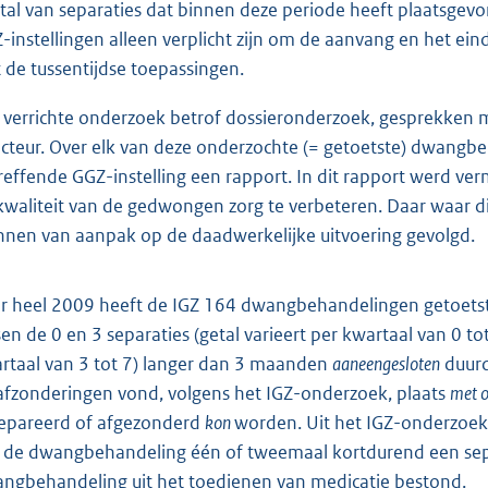
tal van separaties dat binnen deze periode heeft plaatsgevo
-instellin
gen alleen verplicht zijn om de aanvang en het e
t de tussentijdse toepassingen.
 verrichte onderzoek betrof dossieronderzoek, gesprekken 
ecteur. Over elk van deze onderzochte (= getoetste) dwangb
reffende GGZ-instelling een rapport. In dit rapport werd 
kwaliteit van de gedwongen zorg te verbeteren. Daar waar di
nnen van aanpak op de daadwerkelijke uitvoering gevolgd.
r heel 2009 heeft de IGZ 164 dwangbehandelingen getoetst.
sen de 0 en 3 separaties (getal varieert per kwartaal van 0 to
rtaal van 3 tot 7) langer dan 3 maanden
aaneengesloten
duurd
afzonderingen vond, volgens het IGZ-onderzoek, plaats
met 
epareerd of afgezonderd
kon
worden. Uit het IGZ-onderzoek 
 de dwangbehandeling één of tweemaal kortdurend een sep
ngbehandeling uit het toedienen van medicatie bestond.