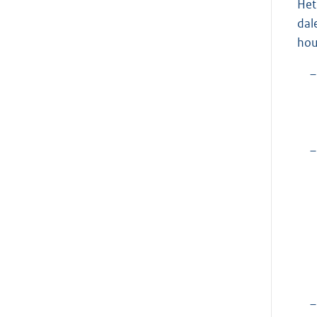
Het
dal
hou
–
–
–