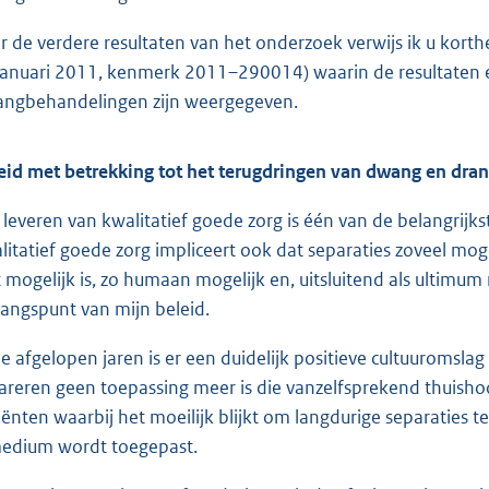
r de verdere resultaten van het onderzoek verwijs ik u korth
januari 2011, kenmerk 2011–290014) waarin de resultaten e
ngbehandelingen zijn weergegeven.
eid met betrekking tot het terugdringen van dwang en dra
 leveren van kwalitatief goede zorg is één van de belangrijk
litatief goede zorg impliceert ook dat separaties zoveel mo
t mogelijk is, zo humaan mogelijk en, uitsluitend als ultimu
gangspunt van mijn beleid.
de afgelopen jaren is er een duidelijk positieve cultuuromsla
areren geen toepas
sing meer is die vanzelfsprekend thuisho
iënten waarbij het moeilijk blijkt om langdurige separaties
edium wordt toegepast.