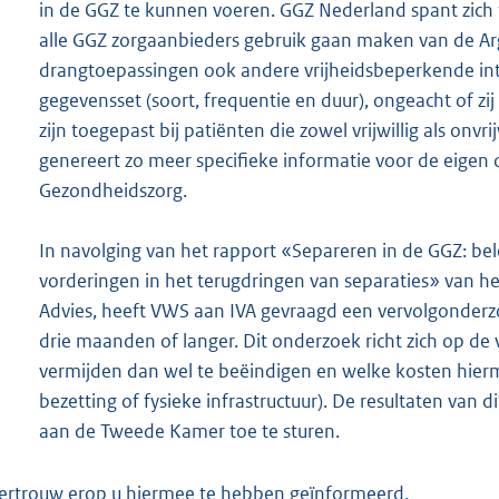
in de GGZ te kunnen voeren. GGZ Nederland spant zich t
alle GGZ zorgaanbieders gebruik gaan maken van de Ar
drangtoepassingen ook andere vrijheidsbeperkende int
gegevensset (soort, frequentie en duur), ongeacht of 
zijn toegepast bij patiënten die zowel vrijwillig als onv
genereert zo meer specifieke informatie voor de eigen 
Gezondheidszorg.
In navolging van het rapport «Separeren in de GGZ: bel
vorderingen in het terugdringen van separaties» van h
Advies, heeft VWS aan IVA gevraagd een vervolgonderzo
drie maanden of langer. Dit onderzoek richt zich op de 
vermijden dan wel te beëindigen en welke kosten hier
bezetting of fysieke infrastructuur). De resultaten van 
aan de Tweede Kamer toe te sturen.
vertrouw erop u hiermee te hebben geïnformeerd.