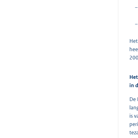
–
–
Het
hee
200
Het
in 
De 
lan
is 
per
tez