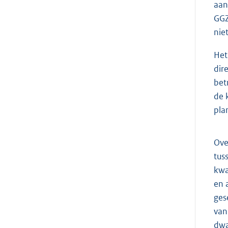
aan
GGZ
nie
Het
dir
bet
de 
pla
Ove
tus
kwa
en 
ges
van
dwa