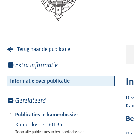
Terug naar de publicatie
Toon
Extra informatie
meer
van:
I
Informatie over publicatie
Dez
Toon
Gerelateerd
Kam
meer
van:
Publicaties in kamerdossier
Be
Kamerdossier 30196
Toon alle publicaties in het hoofddossier
Op 