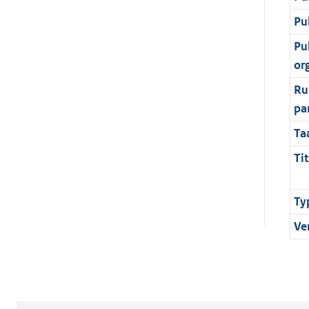
Pu
Pu
or
Ru
pa
Ta
Tit
Ty
Ve