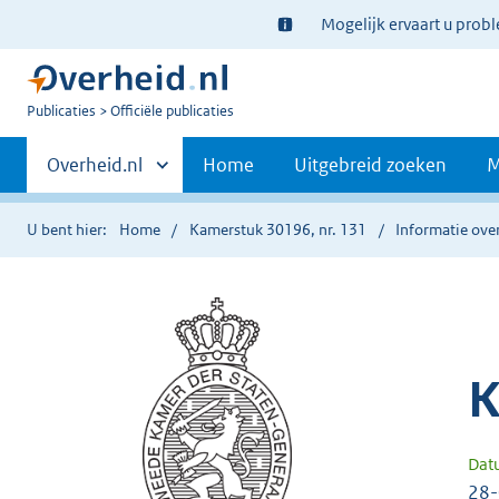
Ter
Mogelijk ervaart u prob
informatie:
U
Publicaties
Officiële publicaties
bent
Primaire
nu
Andere
Overheid.nl
Home
Uitgebreid zoeken
M
hier:
sites
navigatie
binnen
U bent hier:
Home
Kamerstuk 30196, nr. 131
Informatie over
K
Dat
28