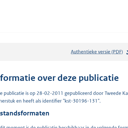
Authentieke versie (PDF)
b
e
s
t
nformatie over deze publicatie
a
n
e publicatie is op 28-02-2011 gepubliceerd door Tweede Kam
d
erstuk en heeft als identifier "kst-30196-131".
s
standsformaten
g
r
dit moment is de publicatie beschikbaar in de volgende for