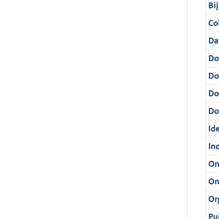
Bi
Col
Da
Do
Do
Do
Dos
Ide
In
On
On
Or
Pu