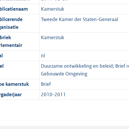
blicatienaam
Kamerstuk
blicerende
Tweede Kamer der Staten-Generaal
ganisatie
briek
Kamerstuk
rlementair
al
nl
el
Duurzame ontwikkeling en beleid; Brief 
Gebouwde Omgeving
pe kamerstuk
Brief
rgaderjaar
2010-2011