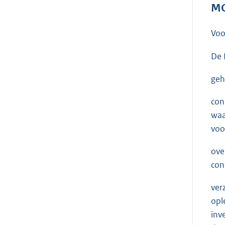
MO
Voo
De 
geh
con
waa
voo
ove
con
ver
opl
inv