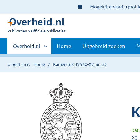
Ter
Mogelijk ervaart u prob
informatie:
U
Publicaties
Officiële publicaties
bent
Primaire
nu
Andere
Overheid.nl
Home
Uitgebreid zoeken
M
hier:
sites
navigatie
binnen
U bent hier:
Home
Kamerstuk 35570-XV, nr. 33
K
Dat
20-