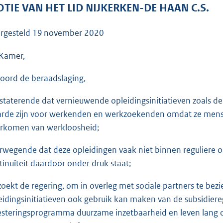
o
TIE VAN HET LID NIJKERKEN-DE HAAN C.S.
o
t
rgesteld
19 november 2020
t
e
Kamer,
:
oord de beraadslaging,
3
6
staterende dat vernieuwende opleidingsinitiatieven zoals 
K
rde zijn voor werkenden en werkzoekenden omdat ze mense
b
rkomen van werkloosheid;
rwegende dat deze opleidingen vaak niet binnen reguliere op
tinuïteit daardoor onder druk staat;
zoekt de regering, om in overleg met sociale partners te bez
eidingsinitiatieven ook gebruik kan maken van de subsidier
esteringsprogramma duurzame inzetbaarheid en leven lang 