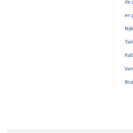
de 
en 
Nij
Tie
Pal
Van
Bru