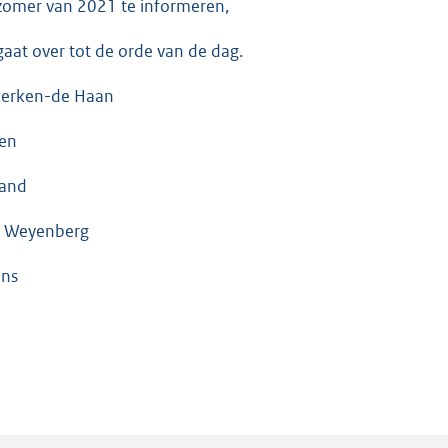
zomer van 2021 te informeren,
gaat over tot de orde van de dag.
kerken-de Haan
len
land
 Weyenberg
ins