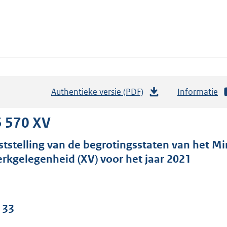
Authentieke versie (PDF)
b
Informatie
e
s
5 570 XV
t
ststelling van de begrotingsstaten van het Mi
a
rkgelegenheid (XV) voor het jaar 2021
n
d
s
g
 33
r