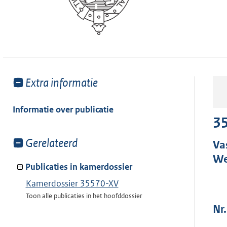
Toon
Extra informatie
meer
van:
Informatie over publicatie
3
Toon
Gerelateerd
Va
meer
We
van:
Publicaties in kamerdossier
Kamerdossier 35570-XV
Toon alle publicaties in het hoofddossier
Nr.