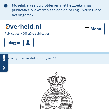
Ter
Mogelijk ervaart u problemen met het zoeken naar
informatie:
publicaties. We werken aan een oplossing. Excuses voor
het ongemak.
Menu
U
Publicaties
Officiële publicaties
bent
Inloggen
nu
hier:
Home
Kamerstuk 29861, nr. 47