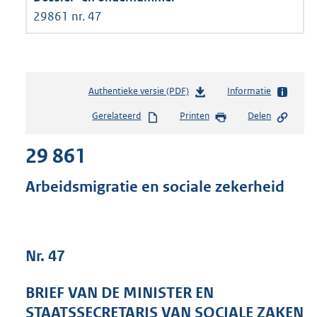
29861 nr. 47
Authentieke versie (PDF)
b
Informatie
e
Gerelateerd
Printen
Delen
s
t
29 861
a
n
d
Arbeidsmigratie en sociale zekerheid
s
g
r
o
Nr. 47
o
t
t
BRIEF VAN DE MINISTER EN
e
STAATSSECRETARIS VAN SOCIALE ZAKEN
: