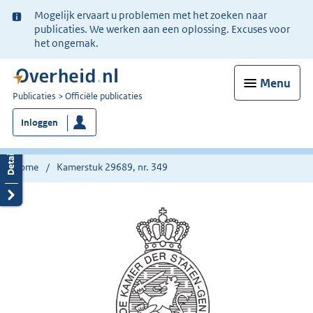
Ter
Mogelijk ervaart u problemen met het zoeken naar
informatie:
publicaties. We werken aan een oplossing. Excuses voor
het ongemak.
Menu
U
Publicaties
Officiële publicaties
bent
Inloggen
nu
hier:
Home
Kamerstuk 29689, nr. 349