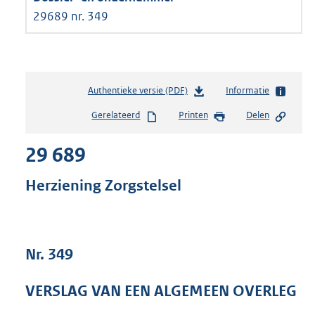
29689 nr. 349
Authentieke versie (PDF)
b
Informatie
e
Gerelateerd
Printen
Delen
s
t
29 689
a
n
d
Herziening Zorgstelsel
s
g
r
o
Nr. 349
o
t
t
VERSLAG VAN EEN ALGEMEEN OVERLEG
e
: