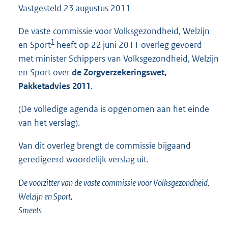
Vastgesteld
23 augustus 2011
1
9
4
De vaste commissie voor Volksgezondheid, Welzijn
K
1
en Sport
heeft op 22 juni 2011 overleg gevoerd
b
met minister Schippers van Volksgezondheid, Welzijn
en Sport over
de Zorgverzekeringswet,
Pakketadvies 2011
.
(De volledige agenda is opgenomen aan het einde
van het verslag).
Van dit overleg brengt de commissie bijgaand
geredigeerd woordelijk verslag uit.
De voorzitter van de vaste commissie voor Volksgezondheid,
Welzijn en Sport,
Smeets