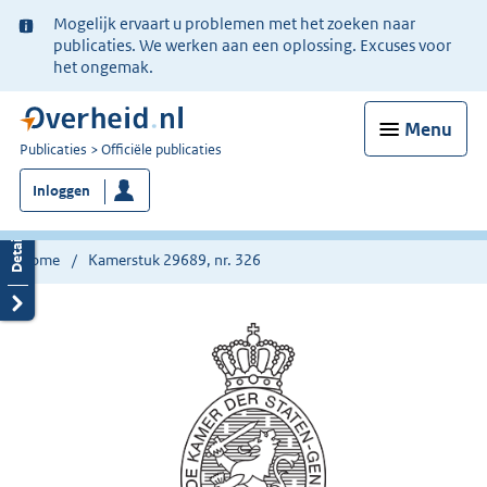
Ter
Mogelijk ervaart u problemen met het zoeken naar
informatie:
publicaties. We werken aan een oplossing. Excuses voor
het ongemak.
Menu
U
Publicaties
Officiële publicaties
bent
Inloggen
nu
hier:
Home
Kamerstuk 29689, nr. 326