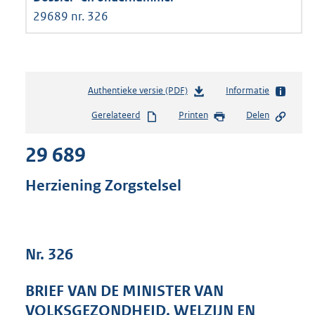
29689 nr. 326
Authentieke versie (PDF)
b
Informatie
e
Gerelateerd
Printen
Delen
s
t
29 689
a
n
d
Herziening Zorgstelsel
s
g
r
o
Nr. 326
o
t
t
BRIEF VAN DE MINISTER VAN
e
VOLKSGEZONDHEID, WELZIJN EN
: