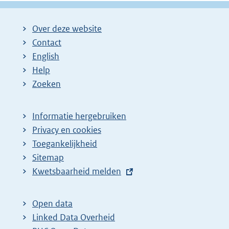
Over deze website
Contact
English
Help
Zoeken
Informatie hergebruiken
Privacy en cookies
Toegankelijkheid
Sitemap
E
Kwetsbaarheid melden
x
t
Open data
e
Linked Data Overheid
r