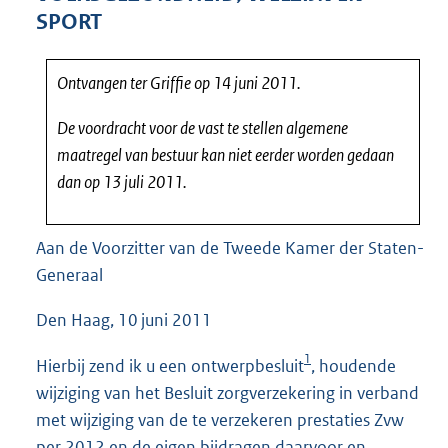
4
SPORT
0
K
b
Ontvangen ter Griffie op 14 juni 2011.
De voordracht voor de vast te stellen algemene
maatregel van bestuur kan niet eerder worden gedaan
dan op 13 juli 2011.
Aan de Voorzitter van de Tweede Kamer der Staten-
Generaal
Den Haag, 10 juni 2011
1
Hierbij zend ik u een ontwerpbesluit
, houdende
wijziging van het Besluit zorgverzekering in verband
met wijziging van de te verzekeren prestaties Zvw
per 2012 en de eigen bijdragen daarvoor en