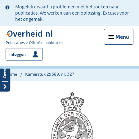
Ter
Mogelijk ervaart u problemen met het zoeken naar
informatie:
publicaties. We werken aan een oplossing. Excuses voor
het ongemak.
Menu
U
Publicaties
Officiële publicaties
bent
Inloggen
nu
hier:
Home
Kamerstuk 29689, nr. 327