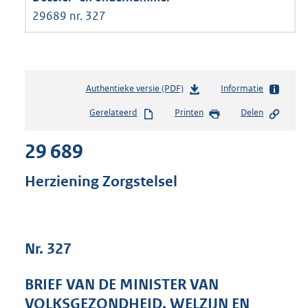
29689 nr. 327
Authentieke versie (PDF)
b
Informatie
e
Gerelateerd
Printen
Delen
s
t
29 689
a
n
d
Herziening Zorgstelsel
s
g
r
o
Nr. 327
o
t
t
BRIEF VAN DE MINISTER VAN
e
VOLKSGEZONDHEID, WELZIJN EN
: