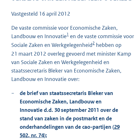
1
5
Vastgesteld
16 april 2012
1
K
De vaste commissie voor Economische Zaken,
b
1
Landbouw en Innovatie
en de vaste commissie voor
2
Sociale Zaken en Werkgelegenheid
hebben op
21 maart 2012 overleg gevoerd met minister Kamp
van Sociale Zaken en Werkgelegenheid en
staatssecretaris Bleker van Economische Zaken,
Landbouw en Innovatie over:
−
de brief van staatssecretaris Bleker van
Economische Zaken, Landbouw en
Innovatie d.d. 30 september 2011 over de
stand van zaken in de postmarkt en de
onderhandelingen van de cao-partijen (
29
502, nr. 74
);