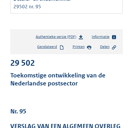
29502 nr. 95
Authentieke versie (PDF)
b
Informatie
e
Gerelateerd
Printen
Delen
s
t
29 502
a
n
d
Toekomstige ontwikkeling van de
s
Nederlandse postsector
g
r
o
o
t
Nr. 95
t
e
VERSLAG VAN EEN ALGEMEEN OVERLEG
: