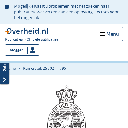
Ter
Mogelijk ervaart u problemen met het zoeken naar
informatie:
publicaties. We werken aan een oplossing. Excuses voor
het ongemak.
Menu
U
Publicaties
Officiële publicaties
bent
Inloggen
nu
hier:
Home
Kamerstuk 29502, nr. 95