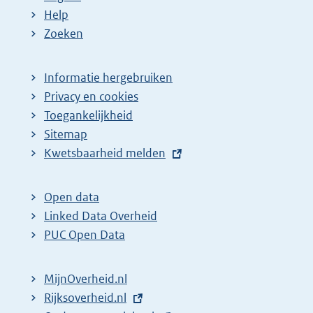
Help
Zoeken
Informatie hergebruiken
Privacy en cookies
Toegankelijkheid
Sitemap
E
Kwetsbaarheid melden
x
t
Open data
e
Linked Data Overheid
r
PUC Open Data
n
e
MijnOverheid.nl
l
E
Rijksoverheid.nl
i