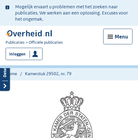
Ter
Mogelijk ervaart u problemen met het zoeken naar
informatie:
publicaties. We werken aan een oplossing. Excuses voor
het ongemak.
Menu
U
Publicaties
Officiële publicaties
bent
Inloggen
nu
hier:
Home
Kamerstuk 29502, nr. 79