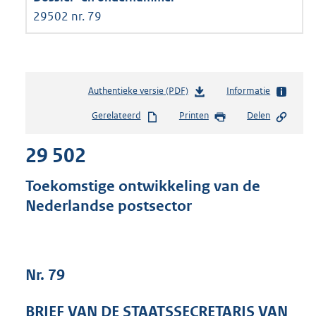
29502 nr. 79
Authentieke versie (PDF)
b
Informatie
e
Gerelateerd
Printen
Delen
s
t
29 502
a
n
d
Toekomstige ontwikkeling van de
s
Nederlandse postsector
g
r
o
o
t
Nr. 79
t
e
BRIEF VAN DE STAATSSECRETARIS VAN
: