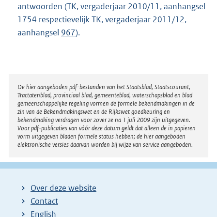
antwoorden (TK, vergaderjaar 2010/11, aanhangsel
1754
respectievelijk TK, vergaderjaar 2011/12,
aanhangsel
967
).
Disclaimer
De hier aangeboden pdf-bestanden van het Staatsblad, Staatscourant,
Tractatenblad, provinciaal blad, gemeenteblad, waterschapsblad en blad
gemeenschappelijke regeling vormen de formele bekendmakingen in de
zin van de Bekendmakingswet en de Rijkswet goedkeuring en
bekendmaking verdragen voor zover ze na 1 juli 2009 zijn uitgegeven.
Voor pdf-publicaties van vóór deze datum geldt dat alleen de in papieren
vorm uitgegeven bladen formele status hebben; de hier aangeboden
elektronische versies daarvan worden bij wijze van service aangeboden.
Over deze website
Contact
English