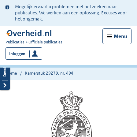
Ter
Mogelijk ervaart u problemen met het zoeken naar
informatie:
publicaties. We werken aan een oplossing. Excuses voor
het ongemak.
Menu
U
Publicaties
Officiële publicaties
bent
Inloggen
nu
hier:
Home
Kamerstuk 29279, nr. 494