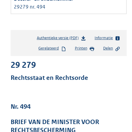
29279 nr. 494
Authentieke versie (PDF)
b
Informatie
e
Gerelateerd
Printen
Delen
s
t
29 279
a
n
d
Rechtsstaat en Rechtsorde
s
g
r
o
Nr. 494
o
t
t
BRIEF VAN DE MINISTER VOOR
e
RECHTSBESCHERMING
: