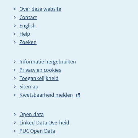
Over deze website
Contact
English
Help
Zoeken
Informatie hergebruiken
Privacy en cookies
Toegankelijkheid
Sitemap
E
Kwetsbaarheid melden
x
t
Open data
e
Linked Data Overheid
r
PUC Open Data
n