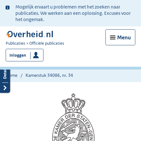
Ter
Mogelijk ervaart u problemen met het zoeken naar
informatie:
publicaties. We werken aan een oplossing. Excuses voor
het ongemak.
Menu
U
Publicaties
Officiële publicaties
bent
Inloggen
nu
hier:
Home
Kamerstuk 34086, nr. 34