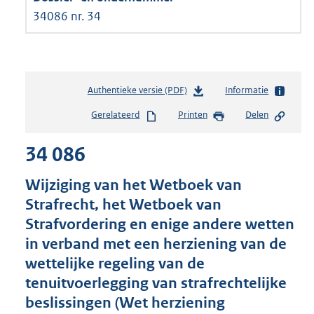
34086 nr. 34
Authentieke versie (PDF)
b
Informatie
e
Gerelateerd
Printen
Delen
s
t
34 086
a
n
d
Wijziging van het Wetboek van
s
Strafrecht, het Wetboek van
g
Strafvordering en enige andere wetten
r
o
in verband met een herziening van de
o
wettelijke regeling van de
t
tenuitvoerlegging van strafrechtelijke
t
e
beslissingen (Wet herziening
: