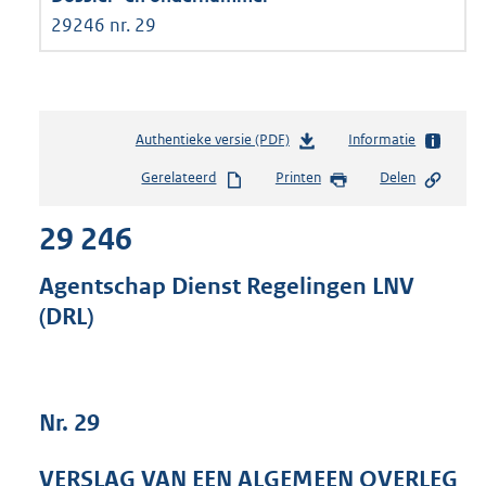
29246 nr. 29
Authentieke versie (PDF)
b
Informatie
e
Gerelateerd
Printen
Delen
s
t
29 246
a
n
d
Agentschap Dienst Regelingen LNV
s
(DRL)
g
r
o
o
t
Nr. 29
t
e
VERSLAG VAN EEN ALGEMEEN OVERLEG
: