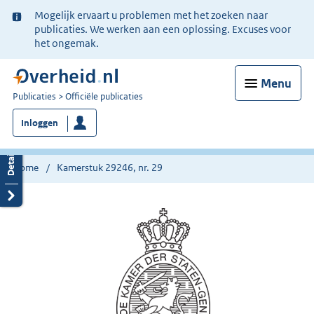
Ter
Mogelijk ervaart u problemen met het zoeken naar
informatie:
publicaties. We werken aan een oplossing. Excuses voor
het ongemak.
Menu
U
Publicaties
Officiële publicaties
bent
Inloggen
nu
hier:
Home
Kamerstuk 29246, nr. 29