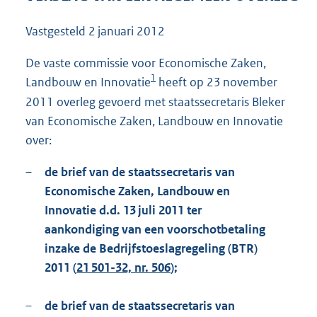
1
0
Vastgesteld
2 januari 2012
9
K
De vaste commissie voor Economische Zaken,
b
1
Landbouw en Innovatie
heeft op 23 november
2011 overleg gevoerd met staatssecretaris Bleker
van Economische Zaken, Landbouw en Innovatie
over:
–
de brief van de staatssecretaris van
Economische Zaken, Landbouw en
Innovatie d.d. 13 juli 2011 ter
aankondiging van een voorschotbetaling
inzake de Bedrijfstoeslagregeling (BTR)
2011 (
21 501-32, nr. 506
);
–
de brief van de staatssecretaris van