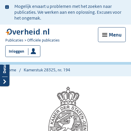
Ter
Mogelijk ervaart u problemen met het zoeken naar
informatie:
publicaties. We werken aan een oplossing. Excuses voor
het ongemak.
Menu
U
Publicaties
Officiële publicaties
bent
Inloggen
nu
hier:
Home
Kamerstuk 28325, nr. 194