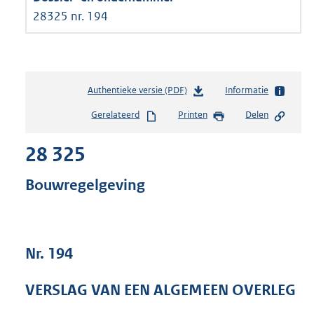
28325 nr. 194
Authentieke versie (PDF)
b
Informatie
e
Gerelateerd
Printen
Delen
s
t
28 325
a
n
d
Bouwregelgeving
s
g
r
o
Nr. 194
o
t
t
VERSLAG VAN EEN ALGEMEEN OVERLEG
e
: