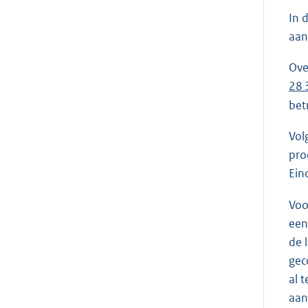
In 
aan
Ove
28 
bet
Vol
pro
Ein
Voo
een
de 
gec
al 
aan