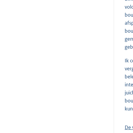
vol
bou
afs
bou
gem
geb
Ik 
ver
bel
int
jui
bou
kun
De 