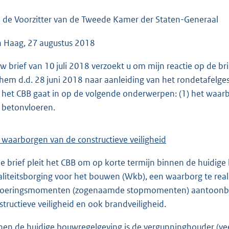
o
o
 de Voorzitter van de Tweede Kamer der Staten-Generaal
t
 Haag, 27 augustus 2018
t
e
uw brief van 10 juli 2018 verzoekt u om mijn reactie op de b
:
hem d.d. 28 juni 2018 naar aanleiding van het rondetafelges
4
 het CBB gaat in op de volgende onderwerpen: (1) het waarbor
0
 betonvloeren.
K
b
 waarborgen van de constructieve veiligheid
de brief pleit het CBB om op korte termijn binnen de huidi
liteitsborging voor het bouwen (Wkb), een waarborg te real
voeringsmomenten (zogenaamde stopmomenten) aantoonbaa
structieve veiligheid en ook brandveiligheid.
nen de huidige bouwregelgeving is de vergunninghouder (vee