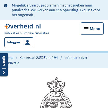
Ter
Mogelijk ervaart u problemen met het zoeken naar
informatie:
publicaties. We werken aan een oplossing. Excuses voor
het ongemak.
Menu
U
Publicaties
Officiële publicaties
bent
Inloggen
nu
hier:
Home
Kamerstuk 28325, nr. 194
Informatie over
publicatie