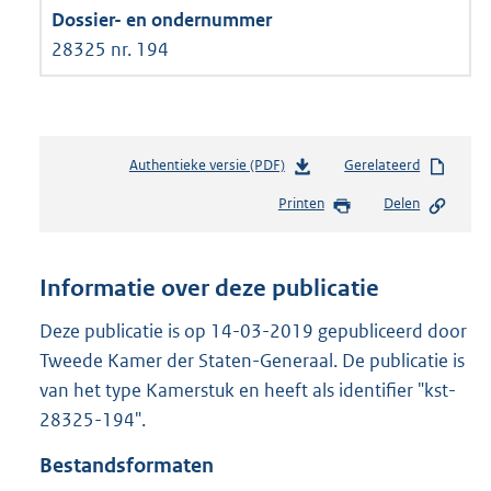
28325 nr. 194
Authentieke versie (PDF)
b
Gerelateerd
e
Printen
Delen
s
t
a
n
Informatie over deze publicatie
d
s
Deze publicatie is op 14-03-2019 gepubliceerd door
g
Tweede Kamer der Staten-Generaal. De publicatie is
r
van het type Kamerstuk en heeft als identifier "kst-
o
28325-194".
o
t
Bestandsformaten
t
e