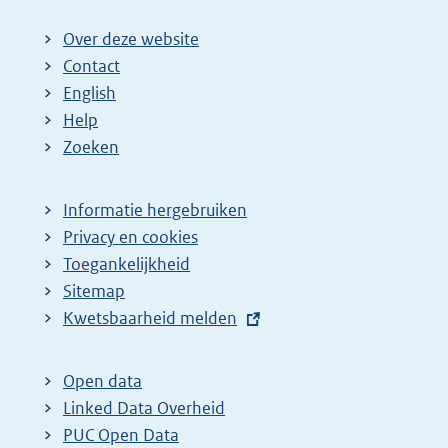
Over deze website
Contact
English
Help
Zoeken
Informatie hergebruiken
Privacy en cookies
Toegankelijkheid
Sitemap
E
Kwetsbaarheid melden
x
t
Open data
e
Linked Data Overheid
r
PUC Open Data