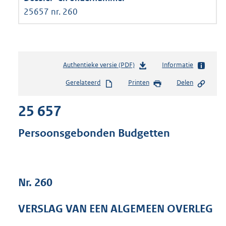
25657 nr. 260
Authentieke versie (PDF)
b
Informatie
e
Gerelateerd
Printen
Delen
s
t
25 657
a
n
d
Persoonsgebonden Budgetten
s
g
r
o
Nr. 260
o
t
t
VERSLAG VAN EEN ALGEMEEN OVERLEG
e
: