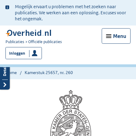
Ter
Mogelijk ervaart u problemen met het zoeken naar
informatie:
publicaties. We werken aan een oplossing. Excuses voor
het ongemak.
Menu
U
Publicaties
Officiële publicaties
bent
Inloggen
nu
hier:
Home
Kamerstuk 25657, nr. 260